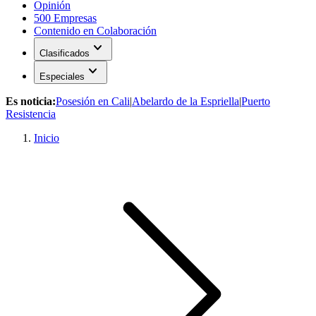
Opinión
500 Empresas
Contenido en Colaboración
expand_more
Clasificados
expand_more
Especiales
Es noticia:
Posesión en Cali
|
Abelardo de la Espriella
|
Puerto
Resistencia
Inicio