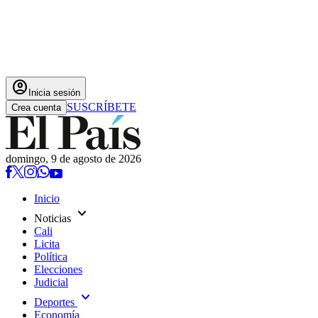
account_circle
Inicia sesión
SUSCRÍBETE
Crea cuenta
domingo, 9 de agosto de 2026
Inicio
expand_more
Noticias
Cali
Licita
Política
Elecciones
Judicial
expand_more
Deportes
Economía