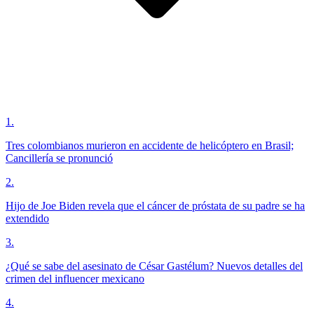
1
.
Tres colombianos murieron en accidente de helicóptero en Brasil;
Cancillería se pronunció
2
.
Hijo de Joe Biden revela que el cáncer de próstata de su padre se ha
extendido
3
.
¿Qué se sabe del asesinato de César Gastélum? Nuevos detalles del
crimen del influencer mexicano
4
.