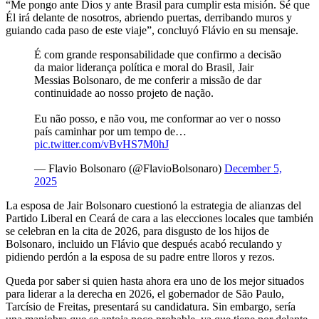
“Me pongo ante Dios y ante Brasil para cumplir esta misión. Sé que
Él irá delante de nosotros, abriendo puertas, derribando muros y
guiando cada paso de este viaje”, concluyó Flávio en su mensaje.
É com grande responsabilidade que confirmo a decisão
da maior liderança política e moral do Brasil, Jair
Messias Bolsonaro, de me conferir a missão de dar
continuidade ao nosso projeto de nação.
Eu não posso, e não vou, me conformar ao ver o nosso
país caminhar por um tempo de…
pic.twitter.com/vBvHS7M0hJ
— Flavio Bolsonaro (@FlavioBolsonaro)
December 5,
2025
La esposa de Jair Bolsonaro cuestionó la estrategia de alianzas del
Partido Liberal en Ceará de cara a las elecciones locales que también
se celebran en la cita de 2026, para disgusto de los hijos de
Bolsonaro, incluido un Flávio que después acabó reculando y
pidiendo perdón a la esposa de su padre entre lloros y rezos.
Queda por saber si quien hasta ahora era uno de los mejor situados
para liderar a la derecha en 2026, el gobernador de São Paulo,
Tarcísio de Freitas, presentará su candidatura. Sin embargo, sería