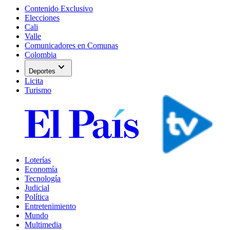
Contenido Exclusivo
Elecciones
Cali
Valle
Comunicadores en Comunas
Colombia
expand_more
Deportes
Licita
Turismo
Loterías
Economía
Tecnología
Judicial
Política
Entretenimiento
Mundo
Multimedia