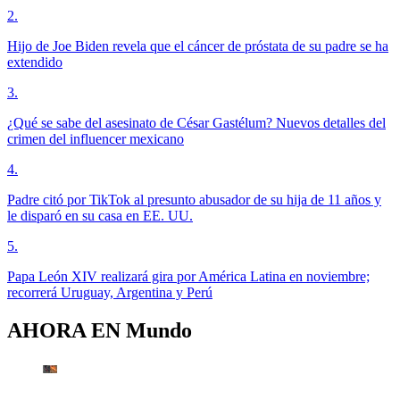
2
.
Hijo de Joe Biden revela que el cáncer de próstata de su padre se ha
extendido
3
.
¿Qué se sabe del asesinato de César Gastélum? Nuevos detalles del
crimen del influencer mexicano
4
.
Padre citó por TikTok al presunto abusador de su hija de 11 años y
le disparó en su casa en EE. UU.
5
.
Papa León XIV realizará gira por América Latina en noviembre;
recorrerá Uruguay, Argentina y Perú
AHORA EN
Mundo