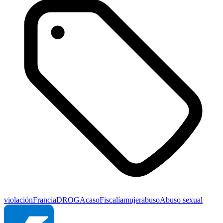
violación
Francia
DROGA
caso
Fiscalía
mujer
abuso
Abuso sexual