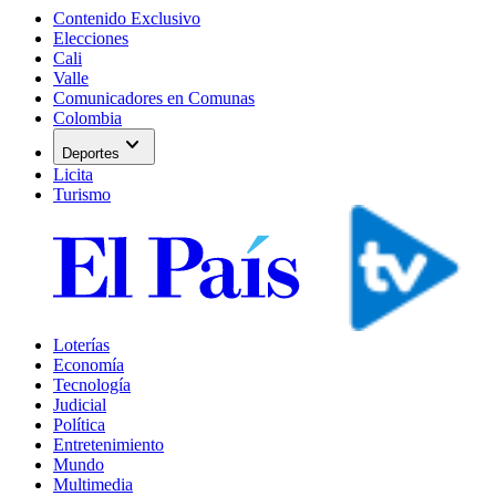
Contenido Exclusivo
Elecciones
Cali
Valle
Comunicadores en Comunas
Colombia
expand_more
Deportes
Licita
Turismo
Loterías
Economía
Tecnología
Judicial
Política
Entretenimiento
Mundo
Multimedia