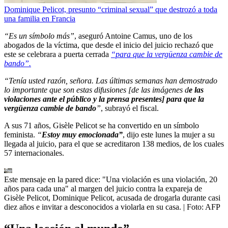
Dominique Pelicot, presunto “criminal sexual” que destrozó a toda
una familia en Francia
“Es un símbolo más”
, aseguró Antoine Camus, uno de los
abogados de la víctima, que desde el inicio del juicio rechazó que
este se celebrara a puerta cerrada
“para que la vergüenza cambie de
bando”.
“Tenía usted razón, señora. Las últimas semanas han demostrado
lo importante que son estas difusiones [de las imágenes d
e las
violaciones ante el público y la prensa presentes] para que la
vergüenza cambie de bando
”
, subrayó el fiscal.
A sus 71 años, Gisèle Pelicot se ha convertido en un símbolo
feminista.
“
Estoy muy emocionada”
, dijo este lunes la mujer a su
llegada al juicio, para el que se acreditaron 138 medios, de los cuales
57 internacionales.
Este mensaje en la pared dice: "Una violación es una violación, 20
años para cada una" al margen del juicio contra la expareja de
Gisèle Pelicot, Dominique Pelicot, acusada de drogarla durante casi
diez años e invitar a desconocidos a violarla en su casa.
| Foto:
AFP