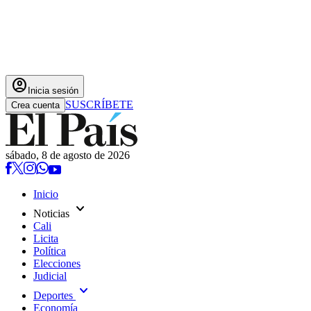
account_circle
Inicia sesión
SUSCRÍBETE
Crea cuenta
sábado, 8 de agosto de 2026
Inicio
expand_more
Noticias
Cali
Licita
Política
Elecciones
Judicial
expand_more
Deportes
Economía