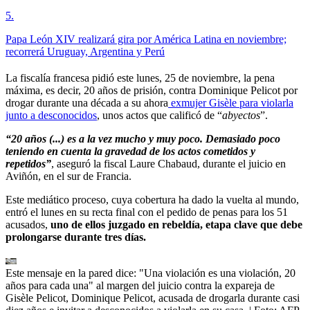
5
.
Papa León XIV realizará gira por América Latina en noviembre;
recorrerá Uruguay, Argentina y Perú
La fiscalía francesa pidió este lunes, 25 de noviembre, la pena
máxima, es decir, 20 años de prisión, contra Dominique Pelicot por
drogar durante una década a su ahora
exmujer Gisèle para violarla
junto a desconocidos
, unos actos que calificó de “
abyectos
”.
“20 años (...) es a la vez mucho y muy poco. Demasiado poco
teniendo en cuenta la gravedad de los actos cometidos y
repetidos”
, aseguró la fiscal Laure Chabaud, durante el juicio en
Aviñón, en el sur de Francia.
Este mediático proceso, cuya cobertura ha dado la vuelta al mundo,
entró el lunes en su recta final con el pedido de penas para los 51
acusados,
uno de ellos juzgado en rebeldía, etapa clave que debe
prolongarse durante tres días.
Este mensaje en la pared dice: "Una violación es una violación, 20
años para cada una" al margen del juicio contra la expareja de
Gisèle Pelicot, Dominique Pelicot, acusada de drogarla durante casi