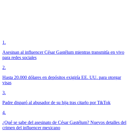
1
.
Asesinan al influencer César Gastélum mientras transmitía en vivo
para redes sociales
2
.
Hasta 20.000 dólares en depósitos exigiría EE. UU. para otorgar
visas
3
.
Padre disparó al abusador de su hija tras citarlo por TikTok
4
.
¿Qué se sabe del asesinato de César Gastélum? Nuevos detalles del
crimen del influencer mexicano