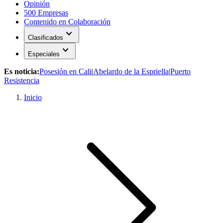
Opinión
500 Empresas
Contenido en Colaboración
expand_more
Clasificados
expand_more
Especiales
Es noticia:
Posesión en Cali
|
Abelardo de la Espriella
|
Puerto
Resistencia
Inicio