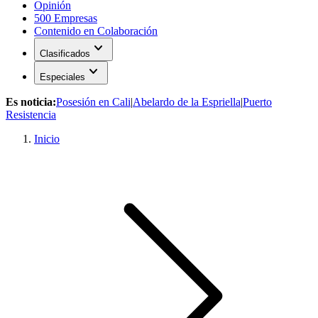
Opinión
500 Empresas
Contenido en Colaboración
expand_more
Clasificados
expand_more
Especiales
Es noticia:
Posesión en Cali
|
Abelardo de la Espriella
|
Puerto
Resistencia
Inicio