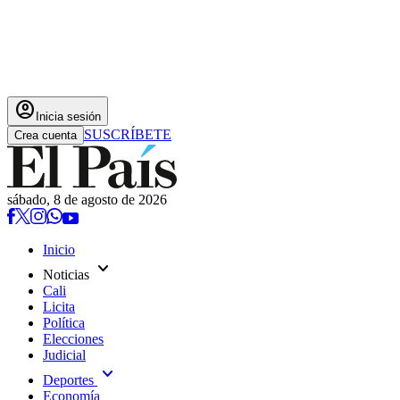
account_circle
Inicia sesión
SUSCRÍBETE
Crea cuenta
sábado, 8 de agosto de 2026
Inicio
expand_more
Noticias
Cali
Licita
Política
Elecciones
Judicial
expand_more
Deportes
Economía