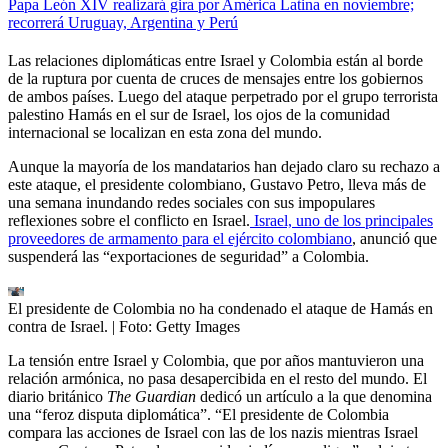
Papa León XIV realizará gira por América Latina en noviembre;
recorrerá Uruguay, Argentina y Perú
Las relaciones diplomáticas entre Israel y Colombia están al borde
de la ruptura por cuenta de cruces de mensajes entre los gobiernos
de ambos países. Luego del ataque perpetrado por el grupo terrorista
palestino Hamás en el sur de Israel, los ojos de la comunidad
internacional se localizan en esta zona del mundo.
Aunque la mayoría de los mandatarios han dejado claro su rechazo a
este ataque, el presidente colombiano, Gustavo Petro, lleva más de
una semana inundando redes sociales con sus impopulares
reflexiones sobre el conflicto en Israel.
Israel, uno de los principales
proveedores de armamento para el ejército colombiano
, anunció que
suspenderá las “exportaciones de seguridad” a Colombia.
El presidente de Colombia no ha condenado el ataque de Hamás en
contra de Israel.
| Foto:
Getty Images
La tensión entre Israel y Colombia, que por años mantuvieron una
relación armónica, no pasa desapercibida en el resto del mundo. El
diario británico
The Guardian
dedicó un artículo a la que denomina
una “feroz disputa diplomática”. “El presidente de Colombia
compara las acciones de Israel con las de los nazis mientras Israel