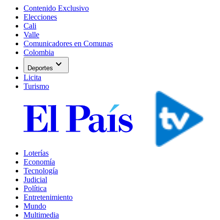
Contenido Exclusivo
Elecciones
Cali
Valle
Comunicadores en Comunas
Colombia
expand_more
Deportes
Licita
Turismo
Loterías
Economía
Tecnología
Judicial
Política
Entretenimiento
Mundo
Multimedia