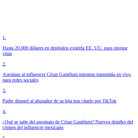
1
.
Hasta 20.000 dólares en depósitos exigiría EE. UU. para otorgar
visas
2
.
Asesinan al influencer César Gastélum mientras transmitía en vivo
para redes sociales
3
.
Padre disparó al abusador de su hija tras citarlo por TikTok
4
.
¿Qué se sabe del asesinato de César Gastélum? Nuevos detalles del
crimen del influencer mexicano
5
.