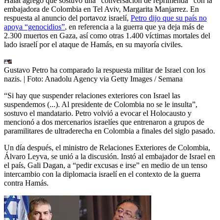
Haiat agregó que sostuvo una “conversación de reprimenda” con la
embajadora de Colombia en Tel Aviv, Margarita Manjarrez. En
respuesta al anuncio del portavoz israelí,
Petro dijo que su país no
apoya “genocidios”
, en referencia a la guerra que ya deja más de
2.300 muertos en Gaza, así como otras 1.400 víctimas mortales del
lado israelí por el ataque de Hamás, en su mayoría civiles.
Gustavo Petro ha comparado la respuesta militar de Israel con los
nazis.
| Foto:
Anadolu Agency via Getty Images / Semana
“Si hay que suspender relaciones exteriores con Israel las
suspendemos (...). Al presidente de Colombia no se le insulta”,
sostuvo el mandatario. Petro volvió a evocar el Holocausto y
mencionó a dos mercenarios israelíes que entrenaron a grupos de
paramilitares de ultraderecha en Colombia a finales del siglo pasado.
Un día después, el ministro de Relaciones Exteriores de Colombia,
Álvaro Leyva, se unió a la discusión. Instó al embajador de Israel en
el país, Gali Dagan, a “pedir excusas e irse” en medio de un tenso
intercambio con la diplomacia israelí en el contexto de la guerra
contra Hamás.