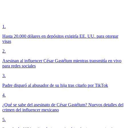
1
.
Hasta 20.000 dólares en depósitos exigiría EE. UU. para otorgar
visas
2
.
Asesinan al influencer César Gastélum mientras transmitía en vivo
para redes sociales
3
.
Padre disparó al abusador de su hija tras citarlo por TikTok
4
.
¿Qué se sabe del asesinato de César Gastélum? Nuevos detalles del
crimen del influencer mexicano
5
.