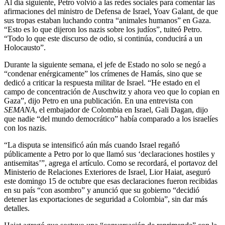
Al día siguiente, Petro volvió a las redes sociales para comentar las
afirmaciones del ministro de Defensa de Israel, Yoav Galant, de que
sus tropas estaban luchando contra “animales humanos” en Gaza.
“Esto es lo que dijeron los nazis sobre los judíos”, tuiteó Petro.
“Todo lo que este discurso de odio, si continúa, conducirá a un
Holocausto”.
Durante la siguiente semana, el jefe de Estado no solo se negó a
“condenar enérgicamente” los crímenes de Hamás, sino que se
dedicó a criticar la respuesta militar de Israel. “He estado en el
campo de concentración de Auschwitz y ahora veo que lo copian en
Gaza”, dijo Petro en una publicación. En una entrevista con
SEMANA
, el embajador de Colombia en Israel, Gali Dagan, dijo
que nadie “del mundo democrático” había comparado a los israelíes
con los nazis.
“La disputa se intensificó aún más cuando Israel regañó
públicamente a Petro por lo que llamó sus ‘declaraciones hostiles y
antisemitas’”, agrega el artículo. Como se recordará, el portavoz del
Ministerio de Relaciones Exteriores de Israel, Lior Haiat, aseguró
este domingo 15 de octubre que esas declaraciones fueron recibidas
en su país “con asombro” y anunció que su gobierno “decidió
detener las exportaciones de seguridad a Colombia”, sin dar más
detalles.