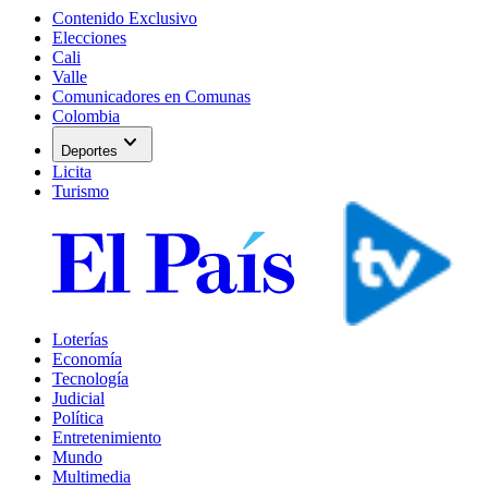
Contenido Exclusivo
Elecciones
Cali
Valle
Comunicadores en Comunas
Colombia
expand_more
Deportes
Licita
Turismo
Loterías
Economía
Tecnología
Judicial
Política
Entretenimiento
Mundo
Multimedia