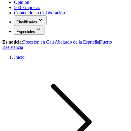
Opinión
500 Empresas
Contenido en Colaboración
expand_more
Clasificados
expand_more
Especiales
Es noticia:
Posesión en Cali
|
Abelardo de la Espriella
|
Puerto
Resistencia
Inicio