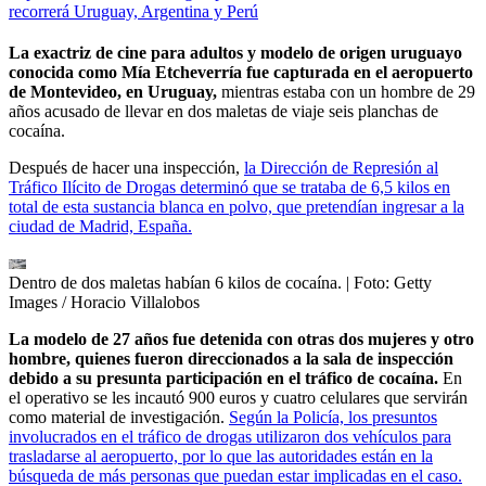
recorrerá Uruguay, Argentina y Perú
La exactriz de cine para adultos y modelo de origen uruguayo
conocida como Mía Etcheverría fue capturada en el aeropuerto
de Montevideo, en Uruguay,
mientras estaba con un hombre de 29
años acusado de llevar en dos maletas de viaje seis planchas de
cocaína.
Después de hacer una inspección,
la Dirección de Represión al
Tráfico Ilícito de Drogas determinó que se trataba de 6,5 kilos en
total de esta sustancia blanca en polvo, que pretendían ingresar a la
ciudad de Madrid, España.
Dentro de dos maletas habían 6 kilos de cocaína.
| Foto:
Getty
Images / Horacio Villalobos
La modelo de 27 años fue detenida con otras dos mujeres y otro
hombre, quienes fueron direccionados a la sala de inspección
debido a su presunta participación en el tráfico de cocaína.
En
el operativo se les incautó 900 euros y cuatro celulares que servirán
como material de investigación.
Según la Policía, los presuntos
involucrados en el tráfico de drogas utilizaron dos vehículos para
trasladarse al aeropuerto, por lo que las autoridades están en la
búsqueda de más personas que puedan estar implicadas en el caso.