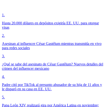
1
.
Hasta 20.000 dólares en depósitos exigiría EE. UU. para otorgar
visas
2
.
Asesinan al influencer César Gastélum mientras transmitía en vivo
para redes sociales
3
.
¿Qué se sabe del asesinato de César Gastélum? Nuevos detalles del
crimen del influencer mexicano
4
.
Padre citó por TikTok al presunto abusador de su hija de 11 años y
le disparó en su casa en EE. UU.
5
.
Papa León XIV realizará gira por América Latina en noviembre;