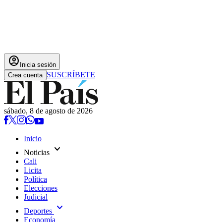
account_circle
Inicia sesión
SUSCRÍBETE
Crea cuenta
sábado, 8 de agosto de 2026
Inicio
expand_more
Noticias
Cali
Licita
Política
Elecciones
Judicial
expand_more
Deportes
Economía