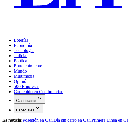
Loterías
Economía
Tecnología
Judicial
Política
Entretenimiento
Mundo
Multimedia
Opinión
500 Empresas
Contenido en Colaboración
expand_more
Clasificados
expand_more
Especiales
Es noticia:
Posesión en Cali
|
Día sin carro en Cali
|
Primera Linea en Ca