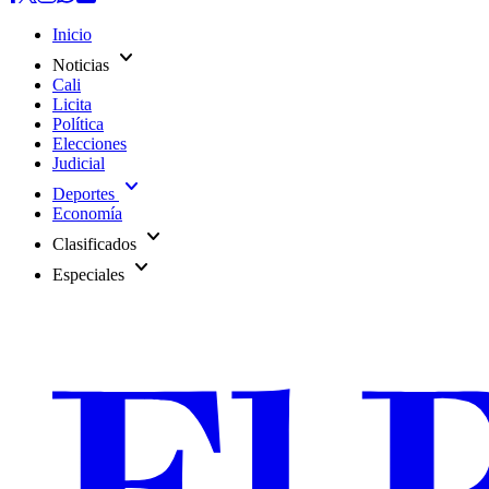
Inicio
expand_more
Noticias
Cali
Licita
Política
Elecciones
Judicial
expand_more
Deportes
Economía
expand_more
Clasificados
expand_more
Especiales