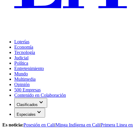
Loterías
Economía
Tecnología
Judicial
Política
Entretenimiento
Mundo
Multimedia
Opinión
500 Empresas
Contenido en Colaboración
expand_more
Clasificados
expand_more
Especiales
Es noticia:
Posesión en Cali
|
Minga Indígena en Cali
|
Primera Linea en