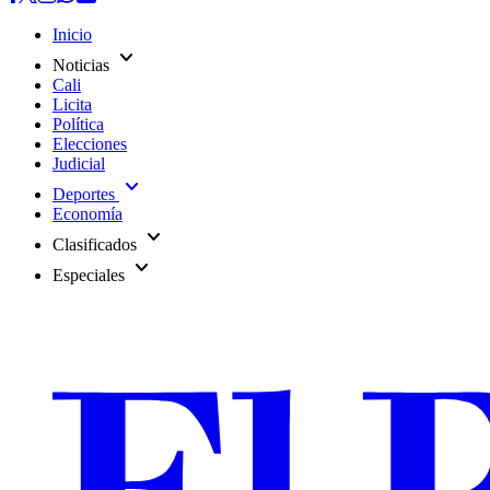
Inicio
expand_more
Noticias
Cali
Licita
Política
Elecciones
Judicial
expand_more
Deportes
Economía
expand_more
Clasificados
expand_more
Especiales