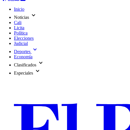
Inicio
expand_more
Noticias
Cali
Licita
Política
Elecciones
Judicial
expand_more
Deportes
Economía
expand_more
Clasificados
expand_more
Especiales