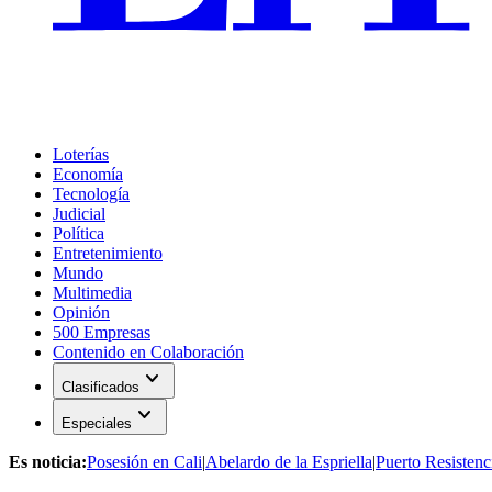
Loterías
Economía
Tecnología
Judicial
Política
Entretenimiento
Mundo
Multimedia
Opinión
500 Empresas
Contenido en Colaboración
expand_more
Clasificados
expand_more
Especiales
Es noticia:
Posesión en Cali
|
Abelardo de la Espriella
|
Puerto Resistenc