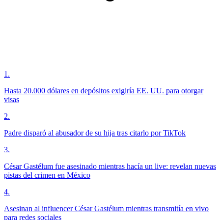
1
.
Hasta 20.000 dólares en depósitos exigiría EE. UU. para otorgar
visas
2
.
Padre disparó al abusador de su hija tras citarlo por TikTok
3
.
César Gastélum fue asesinado mientras hacía un live: revelan nuevas
pistas del crimen en México
4
.
Asesinan al influencer César Gastélum mientras transmitía en vivo
para redes sociales