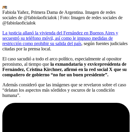
Fabiola Yañez, Primera Dama de Argentina. Imagen de redes
sociales de @fabiolaoficialok
| Foto:
Imagen de redes sociales de
@fabiolaoficialok
La justicia allanó la vivienda del Fernández en Buenos Aires y
secuestró su teléfono móvil, así como le impuso medidas de
restricción como prohibir su salida del país
, según fuentes judiciales
citadas por la prensa local.
El caso sacudió a todo el arco político, especialmente al opositor
peronismo, al tiempo que
la exmandataria y exvicepresidenta de
Fernández, Cristina Kirchner, afirmó en la red social X que su
compañero de gobierno “no fue un buen presidente”.
Además consideró que las imágenes que se revelaron sobre el caso
“delatan los aspectos más sórdidos y oscuros de la condición
humana”.