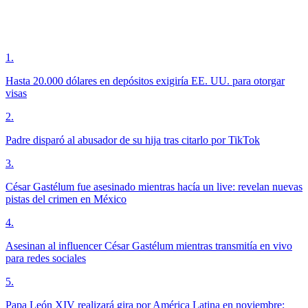
1
.
Hasta 20.000 dólares en depósitos exigiría EE. UU. para otorgar
visas
2
.
Padre disparó al abusador de su hija tras citarlo por TikTok
3
.
César Gastélum fue asesinado mientras hacía un live: revelan nuevas
pistas del crimen en México
4
.
Asesinan al influencer César Gastélum mientras transmitía en vivo
para redes sociales
5
.
Papa León XIV realizará gira por América Latina en noviembre;