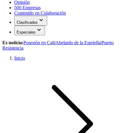
Opinión
500 Empresas
Contenido en Colaboración
expand_more
Clasificados
expand_more
Especiales
Es noticia:
Posesión en Cali
|
Abelardo de la Espriella
|
Puerto
Resistencia
Inicio