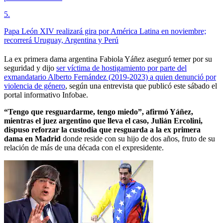
5
.
Papa León XIV realizará gira por América Latina en noviembre;
recorrerá Uruguay, Argentina y Perú
La ex primera dama argentina Fabiola Yáñez aseguró temer por su
seguridad y dijo
ser víctima de hostigamiento por parte del
exmandatario Alberto Fernández (2019-2023) a quien denunció por
violencia de género
, según una entrevista que publicó este sábado el
portal informativo Infobae.
“Tengo que resguardarme, tengo miedo”, afirmó Yáñez,
mientras el juez argentino que lleva el caso, Julián Ercolini,
dispuso reforzar la custodia que resguarda a la ex primera
dama en Madrid
donde reside con su hijo de dos años, fruto de su
relación de más de una década con el expresidente.