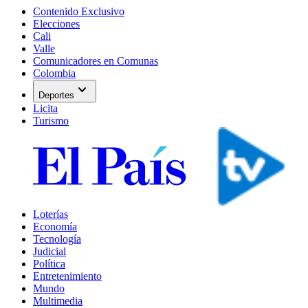
Contenido Exclusivo
Elecciones
Cali
Valle
Comunicadores en Comunas
Colombia
expand_more
Deportes
Licita
Turismo
Loterías
Economía
Tecnología
Judicial
Política
Entretenimiento
Mundo
Multimedia