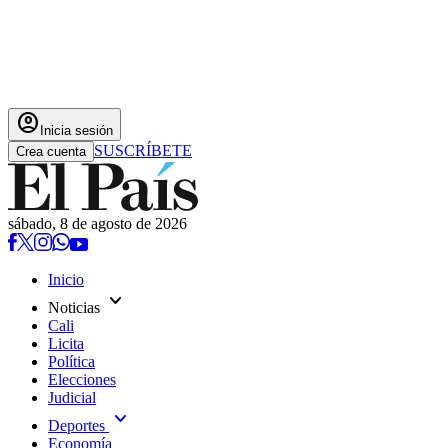
account_circle
Inicia sesión
SUSCRÍBETE
Crea cuenta
sábado, 8 de agosto de 2026
Inicio
expand_more
Noticias
Cali
Licita
Política
Elecciones
Judicial
expand_more
Deportes
Economía