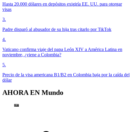
Hasta 20.000 dólares en depósitos exigiría EE. UU. para otorgar
visas
3
.
Padre disparó al abusador de su hija tras citarlo por TikTok
4
.
Vaticano confirma viaje del papa León XIV a América Latina en
noviembre, ¿viene a Colombia?
5
.
Precio de la visa americana B1/B2 en Colombia baja por la caída del
dólar
AHORA EN
Mundo