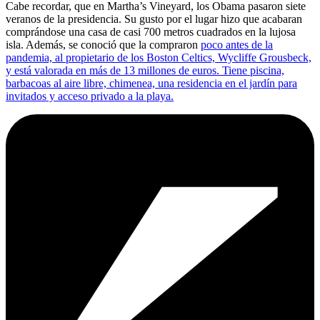
Cabe recordar, que en Martha’s Vineyard, los Obama pasaron siete
veranos de la presidencia. Su gusto por el lugar hizo que acabaran
comprándose una casa de casi 700 metros cuadrados en la lujosa
isla. Además, se conoció que la compraron
poco antes de la
pandemia, al propietario de los Boston Celtics, Wycliffe Grousbeck,
y está valorada en más de 13 millones de euros. Tiene piscina,
barbacoas al aire libre, chimenea, una residencia en el jardín para
invitados y acceso privado a la playa.