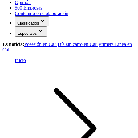
Opinión
500 Empresas
Contenido en Colaboración
expand_more
Clasificados
expand_more
Especiales
Es noticia:
Posesión en Cali
|
Día sin carro en Cali
|
Primera Linea en
Cali
Inicio