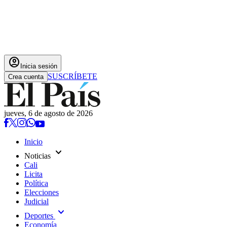
account_circle
Inicia sesión
SUSCRÍBETE
Crea cuenta
jueves, 6 de agosto de 2026
Inicio
expand_more
Noticias
Cali
Licita
Política
Elecciones
Judicial
expand_more
Deportes
Economía