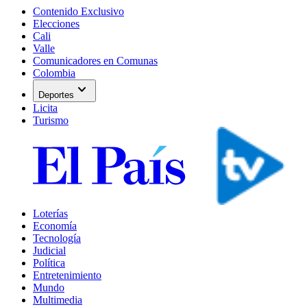
Contenido Exclusivo
Elecciones
Cali
Valle
Comunicadores en Comunas
Colombia
expand_more
Deportes
Licita
Turismo
Loterías
Economía
Tecnología
Judicial
Política
Entretenimiento
Mundo
Multimedia