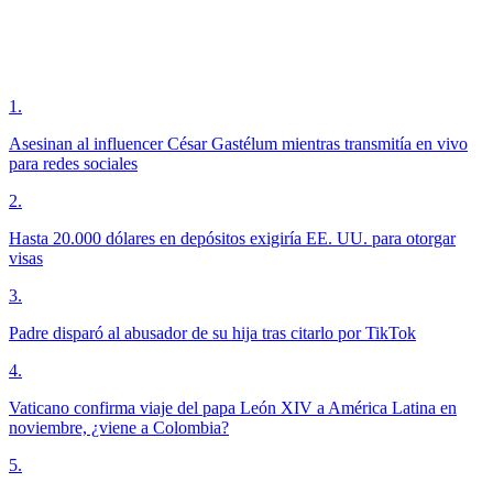
1
.
Asesinan al influencer César Gastélum mientras transmitía en vivo
para redes sociales
2
.
Hasta 20.000 dólares en depósitos exigiría EE. UU. para otorgar
visas
3
.
Padre disparó al abusador de su hija tras citarlo por TikTok
4
.
Vaticano confirma viaje del papa León XIV a América Latina en
noviembre, ¿viene a Colombia?
5
.