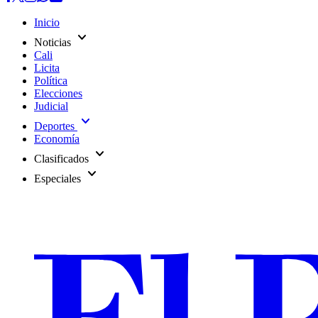
Inicio
expand_more
Noticias
Cali
Licita
Política
Elecciones
Judicial
expand_more
Deportes
Economía
expand_more
Clasificados
expand_more
Especiales