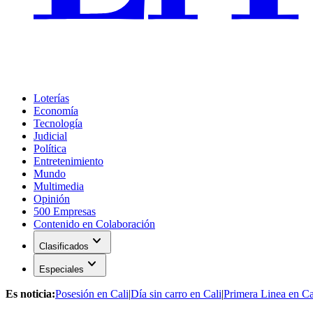
Loterías
Economía
Tecnología
Judicial
Política
Entretenimiento
Mundo
Multimedia
Opinión
500 Empresas
Contenido en Colaboración
expand_more
Clasificados
expand_more
Especiales
Es noticia:
Posesión en Cali
|
Día sin carro en Cali
|
Primera Linea en Ca