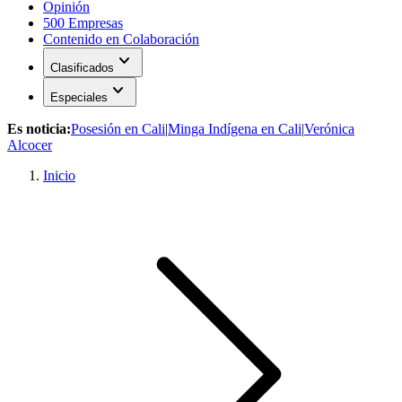
Opinión
500 Empresas
Contenido en Colaboración
expand_more
Clasificados
expand_more
Especiales
Es noticia:
Posesión en Cali
|
Minga Indígena en Cali
|
Verónica
Alcocer
Inicio