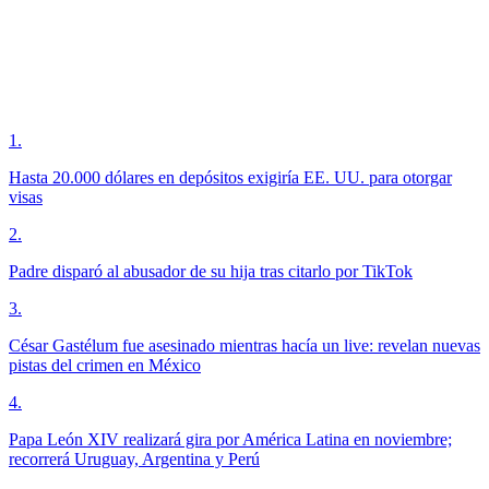
1
.
Hasta 20.000 dólares en depósitos exigiría EE. UU. para otorgar
visas
2
.
Padre disparó al abusador de su hija tras citarlo por TikTok
3
.
César Gastélum fue asesinado mientras hacía un live: revelan nuevas
pistas del crimen en México
4
.
Papa León XIV realizará gira por América Latina en noviembre;
recorrerá Uruguay, Argentina y Perú