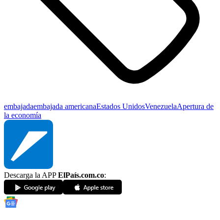
embajada
embajada americana
Estados Unidos
Venezuela
Apertura de
la economía
Descarga la APP
ElPaís.com.co
: