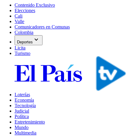
Contenido Exclusivo
Elecciones
Cali
Valle
Comunicadores en Comunas
Colombia
expand_more
Deportes
Licita
Turismo
Loterías
Economía
Tecnología
Judicial
Política
Entretenimiento
Mundo
Multimedia