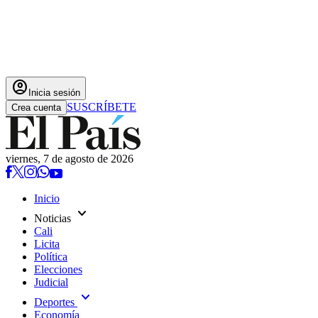
account_circle
Inicia sesión
SUSCRÍBETE
Crea cuenta
viernes, 7 de agosto de 2026
Inicio
expand_more
Noticias
Cali
Licita
Política
Elecciones
Judicial
expand_more
Deportes
Economía