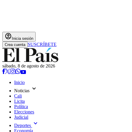
account_circle
Inicia sesión
SUSCRÍBETE
Crea cuenta
sábado, 8 de agosto de 2026
Inicio
expand_more
Noticias
Cali
Licita
Política
Elecciones
Judicial
expand_more
Deportes
Economía