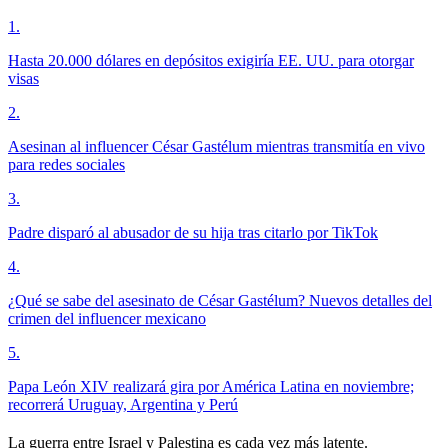
1
.
Hasta 20.000 dólares en depósitos exigiría EE. UU. para otorgar
visas
2
.
Asesinan al influencer César Gastélum mientras transmitía en vivo
para redes sociales
3
.
Padre disparó al abusador de su hija tras citarlo por TikTok
4
.
¿Qué se sabe del asesinato de César Gastélum? Nuevos detalles del
crimen del influencer mexicano
5
.
Papa León XIV realizará gira por América Latina en noviembre;
recorrerá Uruguay, Argentina y Perú
La guerra entre Israel y Palestina es cada vez más latente.