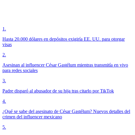
1
.
Hasta 20.000 dólares en depósitos exigiría EE. UU. para otorgar
visas
2
.
Asesinan al influencer César Gastélum mientras transmitía en vivo
para redes sociales
3
.
Padre disparó al abusador de su hija tras citarlo por TikTok
4
.
¿Qué se sabe del asesinato de César Gastélum? Nuevos detalles del
crimen del influencer mexicano
5
.