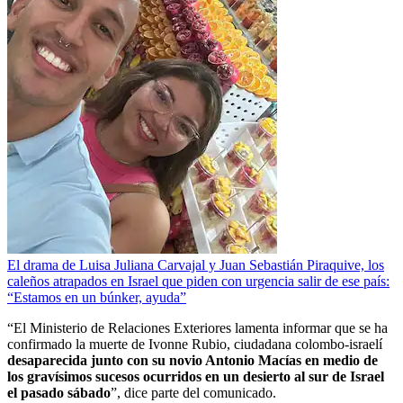
El drama de Luisa Juliana Carvajal y Juan Sebastián Piraquive, los
caleños atrapados en Israel que piden con urgencia salir de ese país:
“Estamos en un búnker, ayuda”
“El Ministerio de Relaciones Exteriores lamenta informar que se ha
confirmado la muerte de Ivonne Rubio, ciudadana colombo-israelí
desaparecida junto con su novio Antonio Macías en medio de
los gravísimos sucesos ocurridos en un desierto al sur de Israel
el pasado sábado
”, dice parte del comunicado.