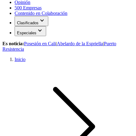
Opinión
500 Empresas
Contenido en Colaboración
expand_more
Clasificados
expand_more
Especiales
Es noticia:
Posesión en Cali
|
Abelardo de la Espriella
|
Puerto
Resistencia
Inicio