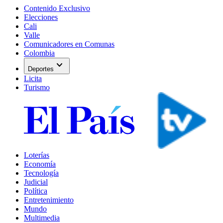
Contenido Exclusivo
Elecciones
Cali
Valle
Comunicadores en Comunas
Colombia
expand_more
Deportes
Licita
Turismo
Loterías
Economía
Tecnología
Judicial
Política
Entretenimiento
Mundo
Multimedia