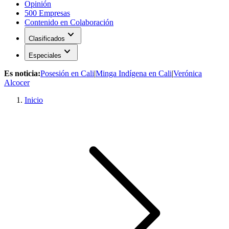
Opinión
500 Empresas
Contenido en Colaboración
expand_more
Clasificados
expand_more
Especiales
Es noticia:
Posesión en Cali
|
Minga Indígena en Cali
|
Verónica
Alcocer
Inicio