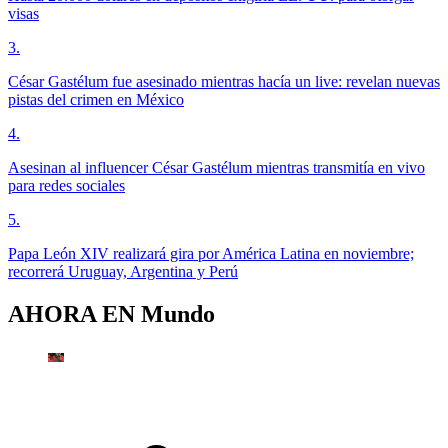
visas
3
.
César Gastélum fue asesinado mientras hacía un live: revelan nuevas
pistas del crimen en México
4
.
Asesinan al influencer César Gastélum mientras transmitía en vivo
para redes sociales
5
.
Papa León XIV realizará gira por América Latina en noviembre;
recorrerá Uruguay, Argentina y Perú
AHORA EN
Mundo