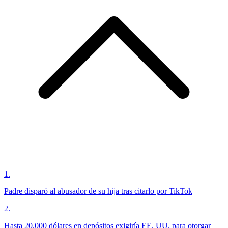
1
.
Padre disparó al abusador de su hija tras citarlo por TikTok
2
.
Hasta 20.000 dólares en depósitos exigiría EE. UU. para otorgar