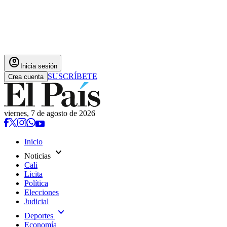
account_circle
Inicia sesión
SUSCRÍBETE
Crea cuenta
viernes, 7 de agosto de 2026
Inicio
expand_more
Noticias
Cali
Licita
Política
Elecciones
Judicial
expand_more
Deportes
Economía