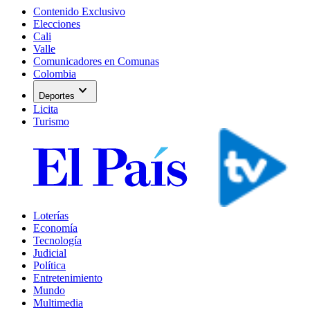
Contenido Exclusivo
Elecciones
Cali
Valle
Comunicadores en Comunas
Colombia
expand_more
Deportes
Licita
Turismo
Loterías
Economía
Tecnología
Judicial
Política
Entretenimiento
Mundo
Multimedia