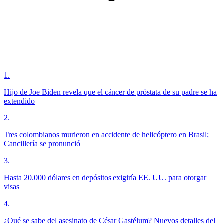
1
.
Hijo de Joe Biden revela que el cáncer de próstata de su padre se ha
extendido
2
.
Tres colombianos murieron en accidente de helicóptero en Brasil;
Cancillería se pronunció
3
.
Hasta 20.000 dólares en depósitos exigiría EE. UU. para otorgar
visas
4
.
¿Qué se sabe del asesinato de César Gastélum? Nuevos detalles del