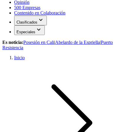
Opinión
500 Empresas
Contenido en Colaboración
expand_more
Clasificados
expand_more
Especiales
Es noticia:
Posesión en Cali
|
Abelardo de la Espriella
|
Puerto
Resistencia
Inicio