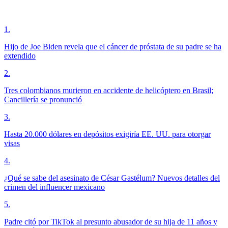
1
.
Hijo de Joe Biden revela que el cáncer de próstata de su padre se ha
extendido
2
.
Tres colombianos murieron en accidente de helicóptero en Brasil;
Cancillería se pronunció
3
.
Hasta 20.000 dólares en depósitos exigiría EE. UU. para otorgar
visas
4
.
¿Qué se sabe del asesinato de César Gastélum? Nuevos detalles del
crimen del influencer mexicano
5
.
Padre citó por TikTok al presunto abusador de su hija de 11 años y