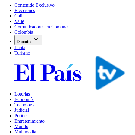
Contenido Exclusivo
Elecciones
Cali
Valle
Comunicadores en Comunas
Colombia
expand_more
Deportes
Licita
Turismo
Loterías
Economía
Tecnología
Judicial
Política
Entretenimiento
Mundo
Multimedia