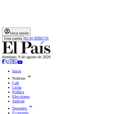
account_circle
Inicia sesión
SUSCRÍBETE
Crea cuenta
domingo, 9 de agosto de 2026
Inicio
expand_more
Noticias
Cali
Licita
Política
Elecciones
Judicial
expand_more
Deportes
Economía