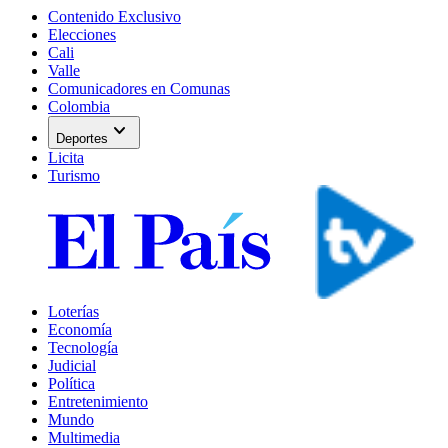
Contenido Exclusivo
Elecciones
Cali
Valle
Comunicadores en Comunas
Colombia
expand_more
Deportes
Licita
Turismo
Loterías
Economía
Tecnología
Judicial
Política
Entretenimiento
Mundo
Multimedia