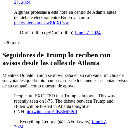
27, 2024
Algunas protestas a esta hora en centro de Atlanta antes
del debate electoral entre Biden y Trump
pic.twitter.com/hsw8JqXCvw
— Dori Toribio (@DoriToribio)
June 27, 2024
5:30 p.m.
Seguidores de Trump lo reciben con
avisos desde las calles de Atlanta
Mientras Donald Trump se movilizaba en su caravana, muchos de
sus votantes que lo miraban pasar desde los puentes sostenían avisos
de su campaña como muestra de apoyo.
People are EXCITED that Trump is in town. This was
recently seen on I-75. The debate between Trump and
Biden will be hosted in Atlanta tonight at
CNN.
pic.twitter.com/JlBZMt7Prd
— Everything Georgia (@GAFollowers)
June 27,
2024