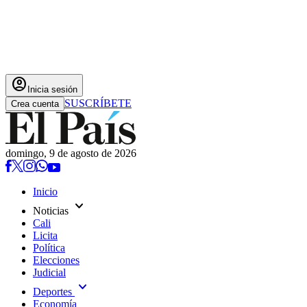
account_circle
Inicia sesión
SUSCRÍBETE
Crea cuenta
domingo, 9 de agosto de 2026
Inicio
expand_more
Noticias
Cali
Licita
Política
Elecciones
Judicial
expand_more
Deportes
Economía