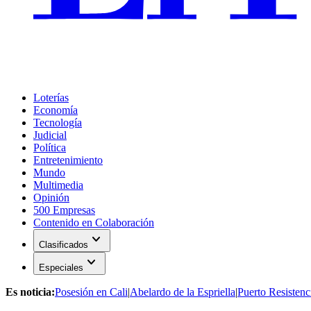
Loterías
Economía
Tecnología
Judicial
Política
Entretenimiento
Mundo
Multimedia
Opinión
500 Empresas
Contenido en Colaboración
expand_more
Clasificados
expand_more
Especiales
Es noticia:
Posesión en Cali
|
Abelardo de la Espriella
|
Puerto Resistenc