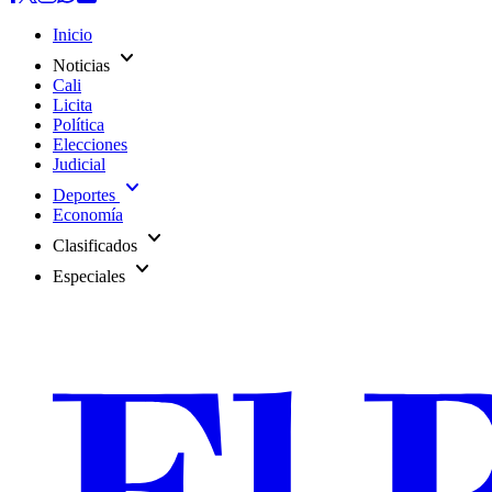
Inicio
expand_more
Noticias
Cali
Licita
Política
Elecciones
Judicial
expand_more
Deportes
Economía
expand_more
Clasificados
expand_more
Especiales