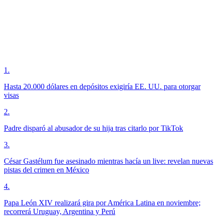
1
.
Hasta 20.000 dólares en depósitos exigiría EE. UU. para otorgar
visas
2
.
Padre disparó al abusador de su hija tras citarlo por TikTok
3
.
César Gastélum fue asesinado mientras hacía un live: revelan nuevas
pistas del crimen en México
4
.
Papa León XIV realizará gira por América Latina en noviembre;
recorrerá Uruguay, Argentina y Perú