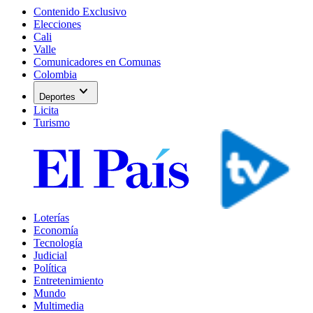
Contenido Exclusivo
Elecciones
Cali
Valle
Comunicadores en Comunas
Colombia
expand_more
Deportes
Licita
Turismo
Loterías
Economía
Tecnología
Judicial
Política
Entretenimiento
Mundo
Multimedia