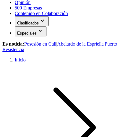
Opinión
500 Empresas
Contenido en Colaboración
expand_more
Clasificados
expand_more
Especiales
Es noticia:
Posesión en Cali
|
Abelardo de la Espriella
|
Puerto
Resistencia
Inicio