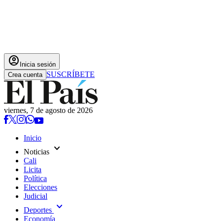
account_circle
Inicia sesión
SUSCRÍBETE
Crea cuenta
viernes, 7 de agosto de 2026
Inicio
expand_more
Noticias
Cali
Licita
Política
Elecciones
Judicial
expand_more
Deportes
Economía