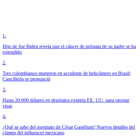
1
.
Hijo de Joe Biden revela que el cáncer de próstata de su padre se ha
extendido
2
.
Tres colombianos murieron en accidente de helicóptero en Brasil;
Cancillería se pronunció
3
.
Hasta 20.000 dólares en depósitos exigiría EE. UU. para otorgar
visas
4
.
¿Qué se sabe del asesinato de César Gastélum? Nuevos detalles del
crimen del influencer mexicano