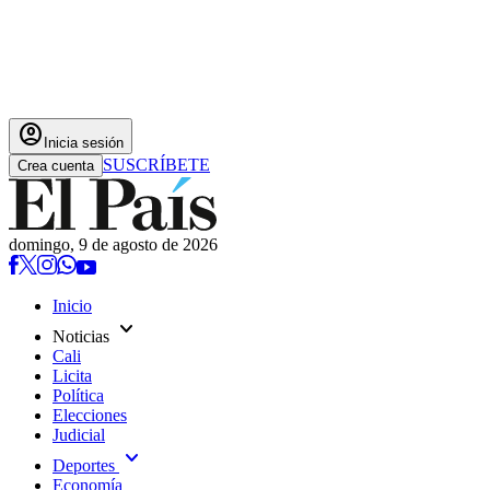
account_circle
Inicia sesión
SUSCRÍBETE
Crea cuenta
domingo, 9 de agosto de 2026
Inicio
expand_more
Noticias
Cali
Licita
Política
Elecciones
Judicial
expand_more
Deportes
Economía