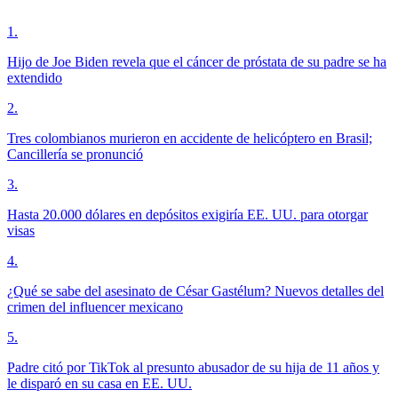
1
.
Hijo de Joe Biden revela que el cáncer de próstata de su padre se ha
extendido
2
.
Tres colombianos murieron en accidente de helicóptero en Brasil;
Cancillería se pronunció
3
.
Hasta 20.000 dólares en depósitos exigiría EE. UU. para otorgar
visas
4
.
¿Qué se sabe del asesinato de César Gastélum? Nuevos detalles del
crimen del influencer mexicano
5
.
Padre citó por TikTok al presunto abusador de su hija de 11 años y
le disparó en su casa en EE. UU.