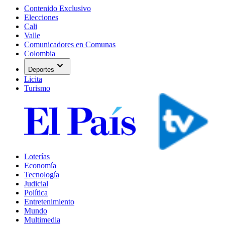
Contenido Exclusivo
Elecciones
Cali
Valle
Comunicadores en Comunas
Colombia
expand_more
Deportes
Licita
Turismo
Loterías
Economía
Tecnología
Judicial
Política
Entretenimiento
Mundo
Multimedia