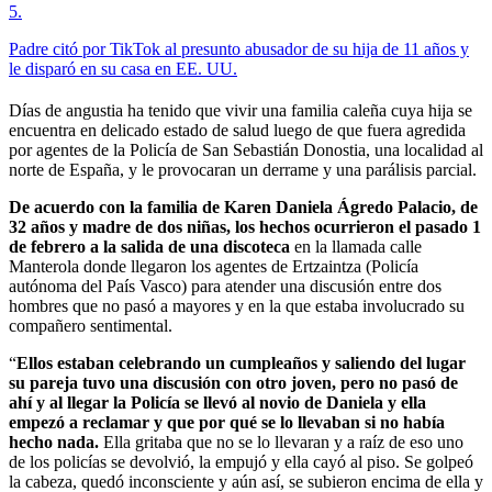
5
.
Padre citó por TikTok al presunto abusador de su hija de 11 años y
le disparó en su casa en EE. UU.
Días de angustia ha tenido que vivir una familia caleña cuya hija se
encuentra en delicado estado de salud luego de que fuera agredida
por agentes de la Policía de San Sebastián Donostia, una localidad al
norte de España, y le provocaran un derrame y una parálisis parcial.
De acuerdo con la familia de Karen Daniela Ágredo Palacio, de
32 años y madre de dos niñas, los hechos ocurrieron el pasado 1
de febrero a la salida de una discoteca
en la llamada calle
Manterola donde llegaron los agentes de Ertzaintza (Policía
autónoma del País Vasco) para atender una discusión entre dos
hombres que no pasó a mayores y en la que estaba involucrado su
compañero sentimental.
“
Ellos estaban celebrando un cumpleaños y saliendo del lugar
su pareja tuvo una discusión con otro joven, pero no pasó de
ahí y al llegar la Policía se llevó al novio de Daniela y ella
empezó a reclamar y que por qué se lo llevaban si no había
hecho nada.
Ella gritaba que no se lo llevaran y a raíz de eso uno
de los policías se devolvió, la empujó y ella cayó al piso. Se golpeó
la cabeza, quedó inconsciente y aún así, se subieron encima de ella y