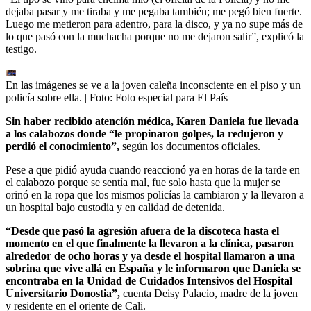
dejaba pasar y me tiraba y me pegaba también; me pegó bien fuerte.
Luego me metieron para adentro, para la disco, y ya no supe más de
lo que pasó con la muchacha porque no me dejaron salir”, explicó la
testigo.
En las imágenes se ve a la joven caleña inconsciente en el piso y un
policía sobre ella.
| Foto:
Foto especial para El País
Sin haber recibido atención médica, Karen Daniela fue llevada
a los calabozos donde “le propinaron golpes, la redujeron y
perdió el conocimiento”,
según los documentos oficiales.
Pese a que pidió ayuda cuando reaccionó ya en horas de la tarde en
el calabozo porque se sentía mal, fue solo hasta que la mujer se
orinó en la ropa que los mismos policías la cambiaron y la llevaron a
un hospital bajo custodia y en calidad de detenida.
“Desde que pasó la agresión afuera de la discoteca hasta el
momento en el que finalmente la llevaron a la clínica, pasaron
alrededor de ocho horas y ya desde el hospital llamaron a una
sobrina que vive allá en España y le informaron que Daniela se
encontraba en la Unidad de Cuidados Intensivos del Hospital
Universitario Donostia”,
cuenta Deisy Palacio, madre de la joven
y residente en el oriente de Cali.