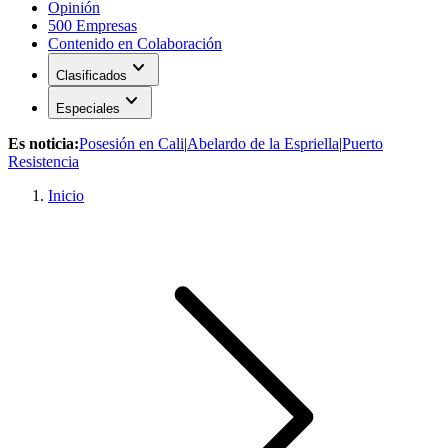
Opinión
500 Empresas
Contenido en Colaboración
expand_more
Clasificados
expand_more
Especiales
Es noticia:
Posesión en Cali
|
Abelardo de la Espriella
|
Puerto
Resistencia
Inicio