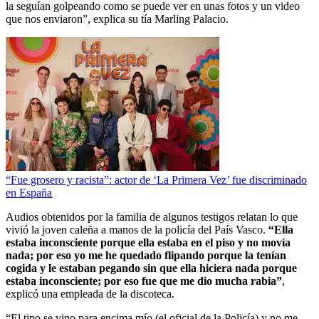
la seguían golpeando como se puede ver en unas fotos y un video
que nos enviaron”, explica su tía Marling Palacio.
“Fue grosero y racista”: actor de ‘La Primera Vez’ fue discriminado
en España
Audios obtenidos por la familia de algunos testigos relatan lo que
vivió la joven caleña a manos de la policía del País Vasco.
“Ella
estaba inconsciente porque ella estaba en el piso y no movía
nada; por eso yo me he quedado flipando porque la tenían
cogida y le estaban pegando sin que ella hiciera nada porque
estaba inconsciente; por eso fue que me dio mucha rabia”
,
explicó una empleada de la discoteca.
“El tipo se vino para encima mío (el oficial de la Policía) y no me