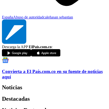
España
Abuso de autoridad
caleña
san sebastian
Descarga la APP
ElPaís.com.co
:
Convierta a
El País
.com.co
en su fuente de noticias
aquí
Noticias
Destacadas