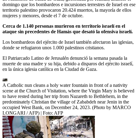
domingo que los bombardeos e incursiones terrestres de Israel en ese
territorio palestino provocaron 20.424 muertos, la mayoría de ellos
mujeres y menores, desde el 7 de octubre.
Cerca de 1.140 personas murieron en territorio israelí en el
ataque sin precedentes de Hamás que desató la ofensiva israelí.
Los bombardeos del ejército de Israel también afectaron las iglesias,
donde se refugiaron unos 1.000 palestinos cristianos.
El Patriarcado Latino de Jerusalén denunció la semana pasada la
muerte de una madre y su hija, debido a disparos del ejército israelí,
en la única iglesia católica en la Ciudad de Gaza.
A Catholic nun cleans a holy water fountain in front of a nativity
scene at the Church of Visitation, where the Virgin Mary is believed
to have rested during her trip from Nazareth to Bethlehem, in the
predominately Christian the village of Zababdeh near Jenin in the
occupied West Bank, on December 24, 2023. (Photo by MARCO
LONGARI / AFP)
| Foto:
AFP