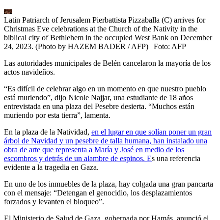
Latin Patriarch of Jerusalem Pierbattista Pizzaballa (C) arrives for
Christmas Eve celebrations at the Church of the Nativity in the
biblical city of Bethlehem in the occupied West Bank on December
24, 2023. (Photo by HAZEM BADER / AFP)
| Foto:
AFP
Las autoridades municipales de Belén cancelaron la mayoría de los
actos navideños.
“Es difícil de celebrar algo en un momento en que nuestro pueblo
está muriendo”, dijo Nicole Najjar, una estudiante de 18 años
entrevistada en una plaza del Pesebre desierta. “Muchos están
muriendo por esta tierra”, lamenta.
En la plaza de la Natividad,
en el lugar en que solían poner un gran
árbol de Navidad y un pesebre de talla humana, han instalado una
obra de arte que representa a María y José en medio de los
escombros y detrás de un alambre de espinos. E
s una referencia
evidente a la tragedia en Gaza.
En uno de los inmuebles de la plaza, hay colgada una gran pancarta
con el mensaje: “Detengan el genocidio, los desplazamientos
forzados y levanten el bloqueo”.
El Ministerio de Salud de Gaza, gobernada por Hamás, anunció el