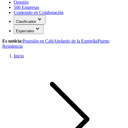
Opinión
500 Empresas
Contenido en Colaboración
expand_more
Clasificados
expand_more
Especiales
Es noticia:
Posesión en Cali
|
Abelardo de la Espriella
|
Puerto
Resistencia
Inicio