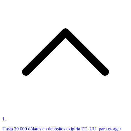
1
.
Hasta 20.000 dólares en depósitos exigiría EE. UU. para otorgar