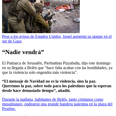
Pese a los avisos de Estados Unidos, Israel aumenta su ataque en el
sur de Gaza
“Nadie vendrá”
El Patriarca de Jerusalén, Pierbattista Pizzaballa, dijo este domingo
en su llegada a Belén que “hace falta acabar con las hostilidades, ya
que la violencia solo engendra más violencia”.
“El mensaje de Navidad no es la violencia, sino la paz.
Queremos la paz, sobre todo para los palestinos que la esperan
desde hace demasiado tiempo”, añadió.
Durante la mañana, habitantes de Belén, tanto cristianos como
musulmanes, ondearon una grande bandera palestina en la plaza del
Pesebre.