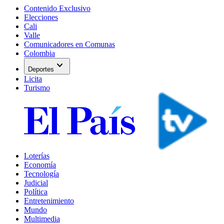
Contenido Exclusivo
Elecciones
Cali
Valle
Comunicadores en Comunas
Colombia
expand_more
Deportes
Licita
Turismo
Loterías
Economía
Tecnología
Judicial
Política
Entretenimiento
Mundo
Multimedia