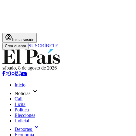
account_circle
Inicia sesión
SUSCRÍBETE
Crea cuenta
sábado, 8 de agosto de 2026
Inicio
expand_more
Noticias
Cali
Licita
Política
Elecciones
Judicial
expand_more
Deportes
Economía