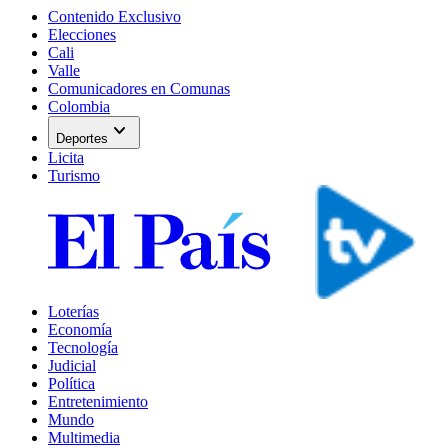
Contenido Exclusivo
Elecciones
Cali
Valle
Comunicadores en Comunas
Colombia
expand_more
Deportes
Licita
Turismo
Loterías
Economía
Tecnología
Judicial
Política
Entretenimiento
Mundo
Multimedia