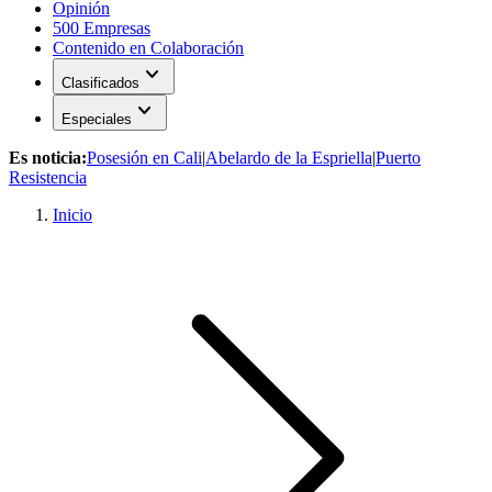
Opinión
500 Empresas
Contenido en Colaboración
expand_more
Clasificados
expand_more
Especiales
Es noticia:
Posesión en Cali
|
Abelardo de la Espriella
|
Puerto
Resistencia
Inicio