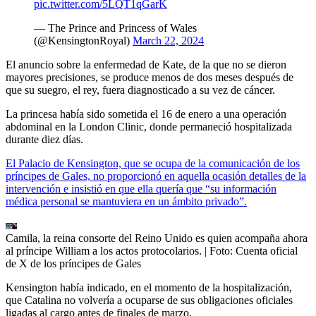
pic.twitter.com/5LQT1qGarK
— The Prince and Princess of Wales
(@KensingtonRoyal)
March 22, 2024
El anuncio sobre la enfermedad de Kate, de la que no se dieron
mayores precisiones, se produce menos de dos meses después de
que su suegro, el rey, fuera diagnosticado a su vez de cáncer.
La princesa había sido sometida el 16 de enero a una operación
abdominal en la London Clinic, donde permaneció hospitalizada
durante diez días.
El Palacio de Kensington, que se ocupa de la comunicación de los
príncipes de Gales, no proporcionó en aquella ocasión detalles de la
intervención e insistió en que ella quería que “su información
médica personal se mantuviera en un ámbito privado”.
Camila, la reina consorte del Reino Unido es quien acompaña ahora
al príncipe William a los actos protocolarios.
| Foto:
Cuenta oficial
de X de los príncipes de Gales
Kensington había indicado, en el momento de la hospitalización,
que Catalina no volvería a ocuparse de sus obligaciones oficiales
ligadas al cargo antes de finales de marzo.