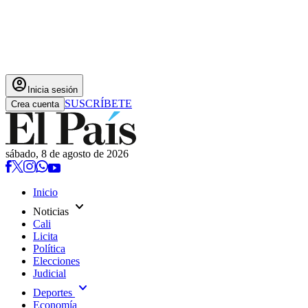
account_circle
Inicia sesión
SUSCRÍBETE
Crea cuenta
sábado, 8 de agosto de 2026
Inicio
expand_more
Noticias
Cali
Licita
Política
Elecciones
Judicial
expand_more
Deportes
Economía