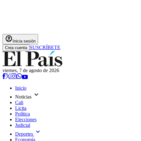
account_circle
Inicia sesión
SUSCRÍBETE
Crea cuenta
viernes, 7 de agosto de 2026
Inicio
expand_more
Noticias
Cali
Licita
Política
Elecciones
Judicial
expand_more
Deportes
Economía