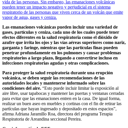
vida de las personas. Sin embargo, las emanaciones volcánicas
pueden tener un impacto negativo y perjudicial en el sistema
respiratorio de las personas que viven cerca de un volcán que emite
vapor de agua, gases y ceniza.
Las emanaciones volcánicas pueden incluir una variedad de
gases, partículas y ceniza, cada uno de los cuales puede tener
efectos diferentes en la salud respiratoria como el dióxido de
azufre que irrita los ojos y las vías aéreas superiores como nariz,
garganta y faringe, mientras que las partículas finas pueden
penetrar profundamente en los pulmones y causar problemas
respiratorios a largo plazo, llegando a convertirse incluso en
infecciones respiratorias agudas y otras complicaciones.
Para proteger la salud respiratoria durante una erupción
volcánica, se deben seguir las recomendaciones de las
autoridades locales y mantenerse informado sobre las
condiciones del aire.
“Esto puede incluir limitar la exposición al
aire libre, usar tapabocas y mantener las puertas y ventanas cerradas
para evitar que las emanaciones entren en la casa. De igual forma,
realizar un buen aseo en muebles y cortinas con el fin de retirar las
partículas que hayan ingresado y depositado en estos espacios”,
afirma Adriana Jaramillo Roa, directora del programa Terapia
Respiratoria de Areandina seccional Pereira.