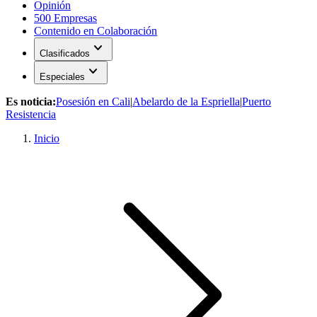
Opinión
500 Empresas
Contenido en Colaboración
expand_more
Clasificados
expand_more
Especiales
Es noticia:
Posesión en Cali
|
Abelardo de la Espriella
|
Puerto
Resistencia
Inicio