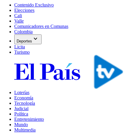
Contenido Exclusivo
Elecciones
Cali
Valle
Comunicadores en Comunas
Colombia
expand_more
Deportes
Licita
Turismo
Loterías
Economía
Tecnología
Judicial
Política
Entretenimiento
Mundo
Multimedia