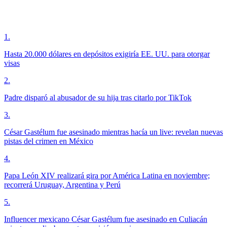
1
.
Hasta 20.000 dólares en depósitos exigiría EE. UU. para otorgar
visas
2
.
Padre disparó al abusador de su hija tras citarlo por TikTok
3
.
César Gastélum fue asesinado mientras hacía un live: revelan nuevas
pistas del crimen en México
4
.
Papa León XIV realizará gira por América Latina en noviembre;
recorrerá Uruguay, Argentina y Perú
5
.
Influencer mexicano César Gastélum fue asesinado en Culiacán