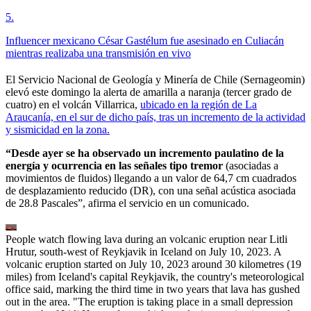
5
.
Influencer mexicano César Gastélum fue asesinado en Culiacán
mientras realizaba una transmisión en vivo
El Servicio Nacional de Geología y Minería de Chile (Sernageomin)
elevó este domingo la alerta de amarilla a naranja (tercer grado de
cuatro) en el volcán Villarrica,
ubicado en la región de La
Araucanía, en el sur de dicho país, tras un incremento de la actividad
y sismicidad en la zona.
“Desde ayer se ha observado un incremento paulatino de la
energía y ocurrencia en las señales tipo tremor
(asociadas a
movimientos de fluidos) llegando a un valor de 64,7 cm cuadrados
de desplazamiento reducido (DR), con una señal acústica asociada
de 28.8 Pascales”, afirma el servicio en un comunicado.
People watch flowing lava during an volcanic eruption near Litli
Hrutur, south-west of Reykjavik in Iceland on July 10, 2023. A
volcanic eruption started on July 10, 2023 around 30 kilometres (19
miles) from Iceland's capital Reykjavik, the country's meteorological
office said, marking the third time in two years that lava has gushed
out in the area. "The eruption is taking place in a small depression