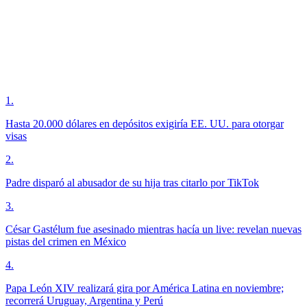
1
.
Hasta 20.000 dólares en depósitos exigiría EE. UU. para otorgar
visas
2
.
Padre disparó al abusador de su hija tras citarlo por TikTok
3
.
César Gastélum fue asesinado mientras hacía un live: revelan nuevas
pistas del crimen en México
4
.
Papa León XIV realizará gira por América Latina en noviembre;
recorrerá Uruguay, Argentina y Perú