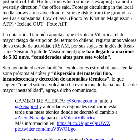
just north of Litli Hrutur, from which smoke is escaping in a north-
westerly direction," the office said. Footage circulating in the local
media shows a massive cloud of smoke rising from the ground as
well as a substantial flow of lava. (Photo by Kristinn Magnusson /
AFP) / Iceland OUT
| Foto:
AFP
La nota oficial también apunta a que el volcán Villarrica, el de
mayor riesgo de erupción del territorio chileno, registra unos valores
de su estado de actividad (RSAM, por sus siglas en inglés de Real-
Time Seismic Aplitude Measurement) que
han llegado a máximos
de 5,82 um/s, “considerados altos para este volcán”.
Sernageomin observó también “explosiones estrombolianas” en la
zona próxima al cráter y
“dispersión del material fino,
incandescencia y detección de anomalías térmicas”,
lo que
sugiere “que el sistema volcánico ha evolucionado hacia una fase de
mayor inestabilidad”, agrega dicho comunicado.
CAMBIO DE ALERTA:
@Sernageomin
junto a
@Senapred
y autoridades regionales realizaron esta
tarde una mesa técnica donde se decretó el cambio a
#AlertaNaranja
para el
#VolcanVillarrica
.
Más información en:
https://t.co/UqunvQnUWZ
pic.twitter.com/lmuV8WQLgo
— Sernageomin (@sernageomincl)
September 24,