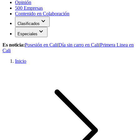
Opinión
500 Empresas
Contenido en Colaboración
expand_more
Clasificados
expand_more
Especiales
Es noticia:
Posesión en Cali
|
Día sin carro en Cali
|
Primera Linea en
Cali
Inicio