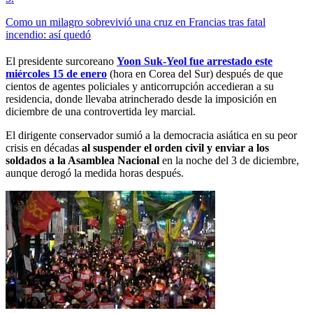
Como un milagro sobrevivió una cruz en Francias tras fatal
incendio: así quedó
El presidente surcoreano
Yoon Suk-Yeol fue arrestado este
miércoles 15 de enero
(hora en Corea del Sur) después de que
cientos de agentes policiales y anticorrupción accedieran a su
residencia, donde llevaba atrincherado desde la imposición en
diciembre de una controvertida ley marcial.
El dirigente conservador sumió a la democracia asiática en su peor
crisis en décadas
al suspender el orden civil y enviar a los
soldados a la Asamblea Nacional
en la noche del 3 de diciembre,
aunque derogó la medida horas después.