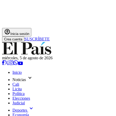
account_circle
Inicia sesión
SUSCRÍBETE
Crea cuenta
miércoles, 5 de agosto de 2026
Inicio
expand_more
Noticias
Cali
Licita
Política
Elecciones
Judicial
expand_more
Deportes
Economía