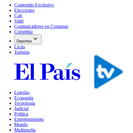
Contenido Exclusivo
Elecciones
Cali
Valle
Comunicadores en Comunas
Colombia
expand_more
Deportes
Licita
Turismo
Loterías
Economía
Tecnología
Judicial
Política
Entretenimiento
Mundo
Multimedia