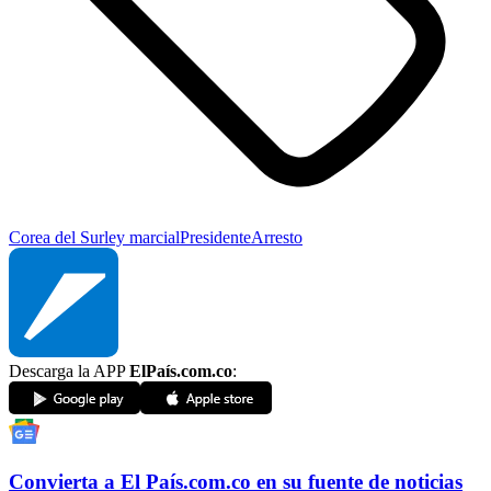
Corea del Sur
ley marcial
Presidente
Arresto
Descarga la APP
ElPaís.com.co
:
Convierta a
El País
.com.co
en su fuente de noticias