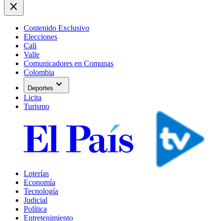
close
Contenido Exclusivo
Elecciones
Cali
Valle
Comunicadores en Comunas
Colombia
expand_more
Deportes
Licita
Turismo
Loterías
Economía
Tecnología
Judicial
Política
Entretenimiento