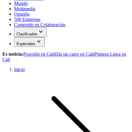
Mundo
Multimedia
Opinión
500 Empresas
Contenido en Colaboración
expand_more
Clasificados
expand_more
Especiales
Es noticia:
Posesión en Cali
|
Día sin carro en Cali
|
Primera Linea en
Cali
Inicio