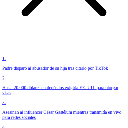
1
.
Padre disparó al abusador de su hija tras citarlo por TikTok
2
.
Hasta 20.000 dólares en depósitos exigiría EE. UU. para otorgar
visas
3
.
Asesinan al influencer César Gastélum mientras transmitía en vivo
para redes sociales
4
.