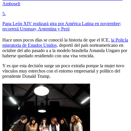
Amboseli
5
.
Papa León XIV realizará gira por América Latina en noviembre;
recorrerá Uruguay, Argentina y Perú
Hace unos pocos días se conoció la historia de que el ICE,
la Policía
migratoria de Estados Unidos,
deportó del país norteamericano en
octubre del año pasado a a la modelo brasileña Amanda Ungaro por
haberse quedado residiendo con una visa vencida.
Y es que esta decisión surge un poco extraña porque la mujer tuvo
vínculos muy estrechos con el entorno empresarial y político del
presidente Donald Trump.