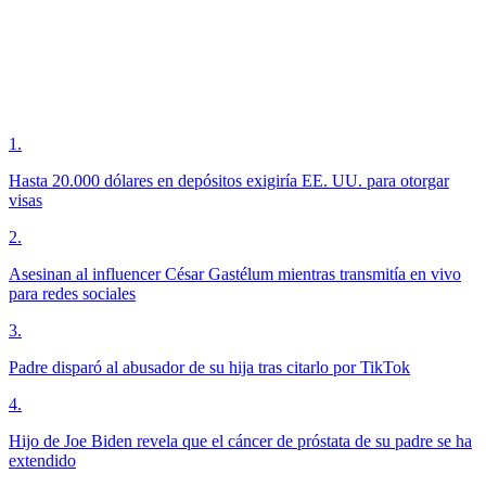
1
.
Hasta 20.000 dólares en depósitos exigiría EE. UU. para otorgar
visas
2
.
Asesinan al influencer César Gastélum mientras transmitía en vivo
para redes sociales
3
.
Padre disparó al abusador de su hija tras citarlo por TikTok
4
.
Hijo de Joe Biden revela que el cáncer de próstata de su padre se ha
extendido