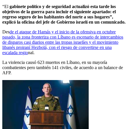
“El
gabinete político y de seguridad actualizó esta tarde los
objetivos de la guerra para incluir el siguiente apartado: el
regreso seguro de los habitantes del norte a sus hogares”,
explicó la oficina del jefe de Gobierno israelí en un comunicado.
Des
de el ataque de Hamás y el inicio de la ofensiva en octubre
pasado, la zona fronteriza con Líbano es escenario de intercambios
de disparos casi diarios entre las tropas israelíes y el movimiento
libanés proiraní Hezbolá, con el riesgo de convertirse en una
escalada regio
nal.
La violencia causó 623 muertos en Líbano, en su mayoría
combatientes pero también 141 civiles, de acuerdo a un balance de
AFP.