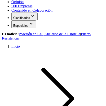
Opinión
500 Empresas
Contenido en Colaboración
expand_more
Clasificados
expand_more
Especiales
Es noticia:
Posesión en Cali
|
Abelardo de la Espriella
|
Puerto
Resistencia
Inicio