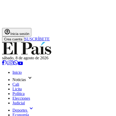
account_circle
Inicia sesión
SUSCRÍBETE
Crea cuenta
sábado, 8 de agosto de 2026
Inicio
expand_more
Noticias
Cali
Licita
Política
Elecciones
Judicial
expand_more
Deportes
Economía