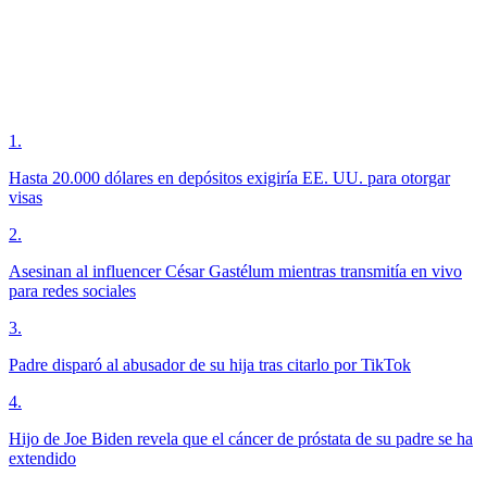
1
.
Hasta 20.000 dólares en depósitos exigiría EE. UU. para otorgar
visas
2
.
Asesinan al influencer César Gastélum mientras transmitía en vivo
para redes sociales
3
.
Padre disparó al abusador de su hija tras citarlo por TikTok
4
.
Hijo de Joe Biden revela que el cáncer de próstata de su padre se ha
extendido