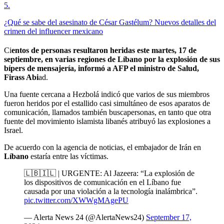
5
.
¿Qué se sabe del asesinato de César Gastélum? Nuevos detalles del
crimen del influencer mexicano
Ci
entos de personas resultaron heridas este martes, 17 de
septiembre, en varias regiones de Líbano por la explosión de sus
bípers de mensajería, informó a AFP el ministro de Salud,
Firass Abi
ad.
Una fuente cercana a Hezbolá indicó que varios de sus miembros
fueron heridos por el estallido casi simultáneo de esos aparatos de
comunicación, llamados también buscapersonas, en tanto que otra
fuente del movimiento islamista libanés atribuyó las explosiones a
Israel.
De acuerdo con la agencia de noticias, el embajador de Irán en
Líbano
estaría entre las víctimas.
🇱🇧🇮🇱 | URGENTE: Al Jazeera: “La explosión de
los dispositivos de comunicación en el Líbano fue
causada por una violación a la tecnología inalámbrica”.
pic.twitter.com/XWWgMAgePU
— Alerta News 24 (@AlertaNews24)
September 17,