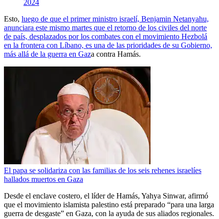
2024
Esto,
luego de que el primer ministro israelí, Benjamin Netanyahu,
anunciara este mismo martes que el retorno de los civiles del norte
de país, desplazados por los combates con el movimiento Hezbolá
en la frontera con Líbano, es una de las prioridades de su Gobierno,
más allá de la guerra en Gaz
a contra Hamás.
El papa se solidariza con las familias de los seis rehenes israelíes
hallados muertos en Gaza
Desde el enclave costero, el líder de Hamás, Yahya Sinwar, afirmó
que el movimiento islamista palestino está preparado “para una larga
guerra de desgaste” en Gaza, con la ayuda de sus aliados regionales.