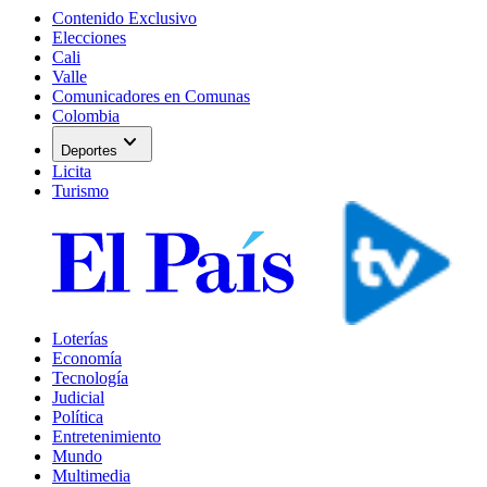
Contenido Exclusivo
Elecciones
Cali
Valle
Comunicadores en Comunas
Colombia
expand_more
Deportes
Licita
Turismo
Loterías
Economía
Tecnología
Judicial
Política
Entretenimiento
Mundo
Multimedia