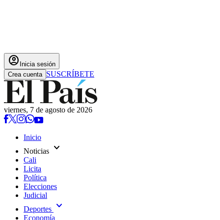
account_circle
Inicia sesión
SUSCRÍBETE
Crea cuenta
viernes, 7 de agosto de 2026
Inicio
expand_more
Noticias
Cali
Licita
Política
Elecciones
Judicial
expand_more
Deportes
Economía