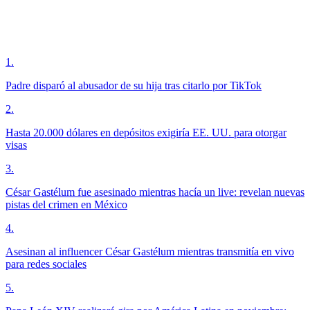
1
.
Padre disparó al abusador de su hija tras citarlo por TikTok
2
.
Hasta 20.000 dólares en depósitos exigiría EE. UU. para otorgar
visas
3
.
César Gastélum fue asesinado mientras hacía un live: revelan nuevas
pistas del crimen en México
4
.
Asesinan al influencer César Gastélum mientras transmitía en vivo
para redes sociales
5
.