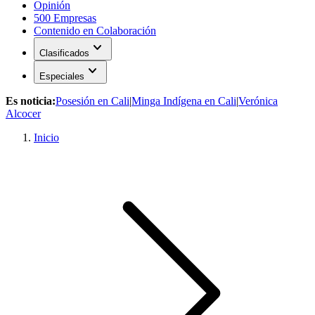
Opinión
500 Empresas
Contenido en Colaboración
expand_more
Clasificados
expand_more
Especiales
Es noticia:
Posesión en Cali
|
Minga Indígena en Cali
|
Verónica
Alcocer
Inicio