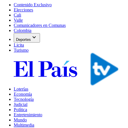
Contenido Exclusivo
Elecciones
Cali
Valle
Comunicadores en Comunas
Colombia
expand_more
Deportes
Licita
Turismo
Loterías
Economía
Tecnología
Judicial
Política
Entretenimiento
Mundo
Multimedia