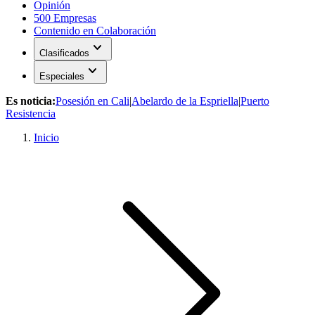
Opinión
500 Empresas
Contenido en Colaboración
expand_more
Clasificados
expand_more
Especiales
Es noticia:
Posesión en Cali
|
Abelardo de la Espriella
|
Puerto
Resistencia
Inicio