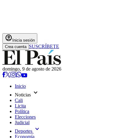
account_circle
Inicia sesión
SUSCRÍBETE
Crea cuenta
domingo, 9 de agosto de 2026
Inicio
expand_more
Noticias
Cali
Licita
Política
Elecciones
Judicial
expand_more
Deportes
Economía