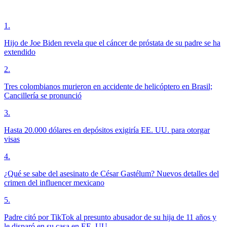
1
.
Hijo de Joe Biden revela que el cáncer de próstata de su padre se ha
extendido
2
.
Tres colombianos murieron en accidente de helicóptero en Brasil;
Cancillería se pronunció
3
.
Hasta 20.000 dólares en depósitos exigiría EE. UU. para otorgar
visas
4
.
¿Qué se sabe del asesinato de César Gastélum? Nuevos detalles del
crimen del influencer mexicano
5
.
Padre citó por TikTok al presunto abusador de su hija de 11 años y
le disparó en su casa en EE. UU.