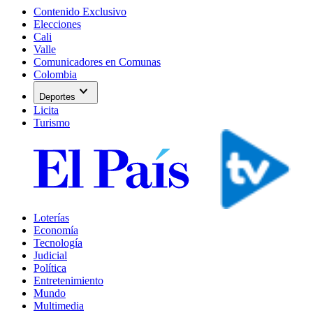
Contenido Exclusivo
Elecciones
Cali
Valle
Comunicadores en Comunas
Colombia
expand_more
Deportes
Licita
Turismo
Loterías
Economía
Tecnología
Judicial
Política
Entretenimiento
Mundo
Multimedia