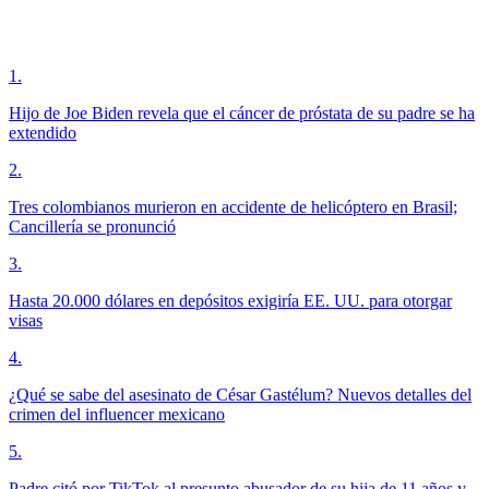
1
.
Hijo de Joe Biden revela que el cáncer de próstata de su padre se ha
extendido
2
.
Tres colombianos murieron en accidente de helicóptero en Brasil;
Cancillería se pronunció
3
.
Hasta 20.000 dólares en depósitos exigiría EE. UU. para otorgar
visas
4
.
¿Qué se sabe del asesinato de César Gastélum? Nuevos detalles del
crimen del influencer mexicano
5
.
Padre citó por TikTok al presunto abusador de su hija de 11 años y