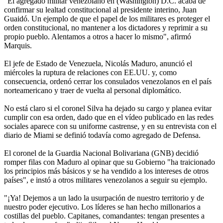
"El agregado militar venezolano en (Washington) D.C. acaba de
confirmar su lealtad constitucional al presidente interino, Juan
Guaidó. Un ejemplo de que el papel de los militares es proteger el
orden constitucional, no mantener a los dictadores y reprimir a su
propio pueblo. Alentamos a otros a hacer lo mismo", afirmó
Marquis.
El jefe de Estado de Venezuela, Nicolás Maduro, anunció el
miércoles la ruptura de relaciones con EE.UU. y, como
consecuencia, ordenó cerrar los consulados venezolanos en el país
norteamericano y traer de vuelta al personal diplomático.
No está claro si el coronel Silva ha dejado su cargo y planea evitar
cumplir con esa orden, dado que en el vídeo publicado en las redes
sociales aparece con su uniforme castrense, y en su entrevista con el
diario de Miami se definió todavía como agregado de Defensa.
El coronel de la Guardia Nacional Bolivariana (GNB) decidió
romper filas con Maduro al opinar que su Gobierno "ha traicionado
los principios más básicos y se ha vendido a los intereses de otros
países", e instó a otros militares venezolanos a seguir su ejemplo.
"¡Ya! Dejemos a un lado la usurpación de nuestro territorio y de
nuestro poder ejecutivo. Los líderes se han hecho millonarios a
costillas del pueblo. Capitanes, comandantes: tengan presentes a