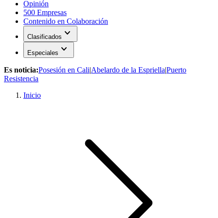
Opinión
500 Empresas
Contenido en Colaboración
expand_more
Clasificados
expand_more
Especiales
Es noticia:
Posesión en Cali
|
Abelardo de la Espriella
|
Puerto
Resistencia
Inicio