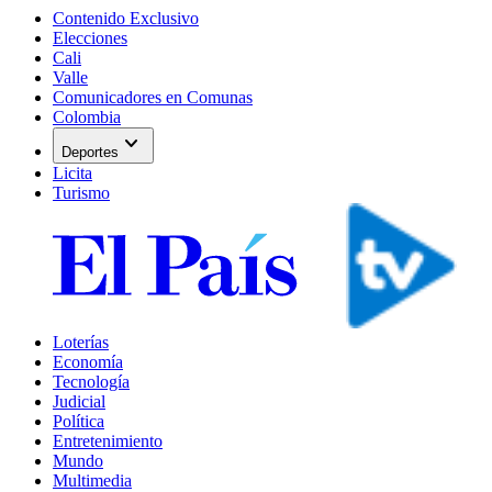
Contenido Exclusivo
Elecciones
Cali
Valle
Comunicadores en Comunas
Colombia
expand_more
Deportes
Licita
Turismo
Loterías
Economía
Tecnología
Judicial
Política
Entretenimiento
Mundo
Multimedia