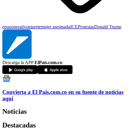
eeuu
operativo
muerte
mujer asesinada
ICE
Protestas
Donald Trump
Descarga la APP
ElPaís.com.co
:
Convierta a
El País
.com.co
en su fuente de noticias
aquí
Noticias
Destacadas