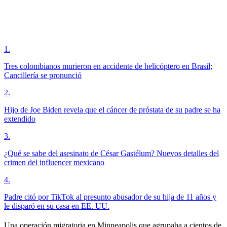
1
.
Tres colombianos murieron en accidente de helicóptero en Brasil;
Cancillería se pronunció
2
.
Hijo de Joe Biden revela que el cáncer de próstata de su padre se ha
extendido
3
.
¿Qué se sabe del asesinato de César Gastélum? Nuevos detalles del
crimen del influencer mexicano
4
.
Padre citó por TikTok al presunto abusador de su hija de 11 años y
le disparó en su casa en EE. UU.
Una operación migratoria en Minneapolis que agrupaba a cientos de