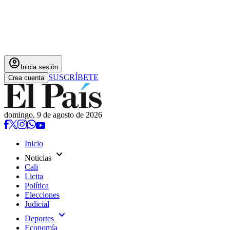
account_circle
Inicia sesión
SUSCRÍBETE
Crea cuenta
domingo, 9 de agosto de 2026
Inicio
expand_more
Noticias
Cali
Licita
Política
Elecciones
Judicial
expand_more
Deportes
Economía