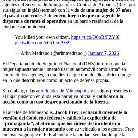
agentes del Servicio de Inmigración y Control de Aduanas (ICE, por
sus siglas en inglés) terminó con la vida de
una mujer de 37 años
el pasado miércoles 7 de enero, luego de que un agente le
disparara durante el operativo
en un barrio residencial de la
ciudad estadounidense.
You killed your own citizen.
https://t.co/O0oBfFZY3I
pic.twitter.com/y0o1cmPzS9
— Arlin Medrano (@arlinmedrano_)
January 7, 2026
El Departamento de Seguridad Nacional (DHS) informó que la
mujer supuestamente “intentó usar su automóvil como arma” en
contra de los agentes, lo que llevó a que uno de ellos abriera fuego
en lo que describieron como un acto de defensa propia.
Sin embargo, las
autoridades de Minneapolis
y testigos presentes en
el lugar pusieron en duda esta narrativa oficial
y calificaron la
acción como un uso desproporcionado de la fuerza
.
El alcalde de Minneapolis,
Jacob Frey
,
rechazó firmemente la
versión del Gobierno federal y calificó la explicación de
“propaganda”, al afirmar que los videos del incidente no
muestran a la mujer atacando
con su vehículo a los agentes. Frey
incluso exigió que el ICE abandone la ciudad, señalando que la