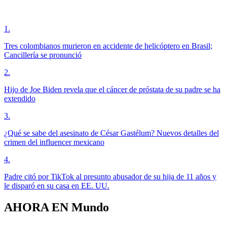
1
.
Tres colombianos murieron en accidente de helicóptero en Brasil;
Cancillería se pronunció
2
.
Hijo de Joe Biden revela que el cáncer de próstata de su padre se ha
extendido
3
.
¿Qué se sabe del asesinato de César Gastélum? Nuevos detalles del
crimen del influencer mexicano
4
.
Padre citó por TikTok al presunto abusador de su hija de 11 años y
le disparó en su casa en EE. UU.
AHORA EN
Mundo