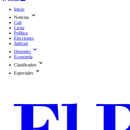
Inicio
expand_more
Noticias
Cali
Licita
Política
Elecciones
Judicial
expand_more
Deportes
Economía
expand_more
Clasificados
expand_more
Especiales