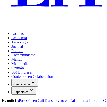
Loterías
Economía
Tecnología
Judicial
Política
Entretenimiento
Mundo
Multimedia
Opinión
500 Empresas
Contenido en Colaboración
expand_more
Clasificados
expand_more
Especiales
Es noticia:
Posesión en Cali
|
Día sin carro en Cali
|
Primera Linea en Ca