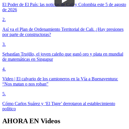
El Poder de El País: las noticias de Cali y Colombia este 5 de agosto
de 2026
2
.
Así va el Plan de Ordenamiento Territorial de Cali. ¿Hay presiones
por parte de constructoras?
3
.
Sebastían Trujillo, el joven caleño que ganó oro y plata en mundial
de matemáticas en Singapur
4
.
Video | El calvario de los camioneros en la Vía a Buenaventura:
“Nos matan o nos roban”
5
.
Cómo Carlos Suárez y ‘El Tigre’ derrotaron al establecimiento
político
AHORA EN
Videos