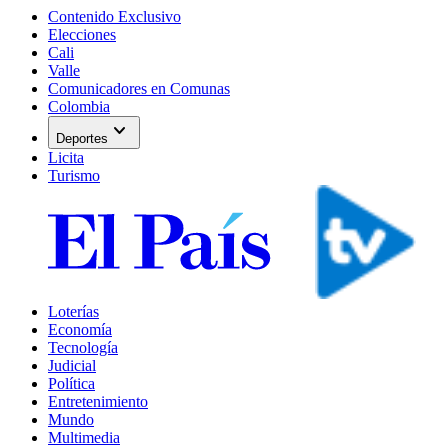
Contenido Exclusivo
Elecciones
Cali
Valle
Comunicadores en Comunas
Colombia
expand_more
Deportes
Licita
Turismo
Loterías
Economía
Tecnología
Judicial
Política
Entretenimiento
Mundo
Multimedia