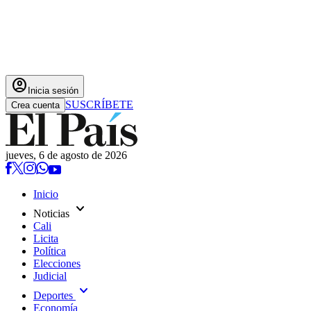
account_circle
Inicia sesión
SUSCRÍBETE
Crea cuenta
jueves, 6 de agosto de 2026
Inicio
expand_more
Noticias
Cali
Licita
Política
Elecciones
Judicial
expand_more
Deportes
Economía