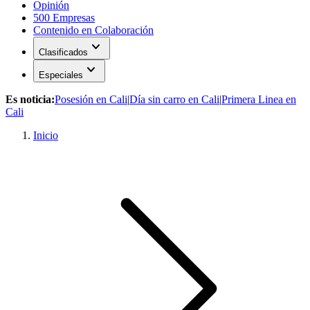
Opinión
500 Empresas
Contenido en Colaboración
expand_more
Clasificados
expand_more
Especiales
Es noticia:
Posesión en Cali
|
Día sin carro en Cali
|
Primera Linea en
Cali
Inicio