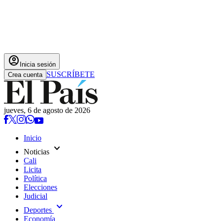
account_circle
Inicia sesión
SUSCRÍBETE
Crea cuenta
jueves, 6 de agosto de 2026
Inicio
expand_more
Noticias
Cali
Licita
Política
Elecciones
Judicial
expand_more
Deportes
Economía