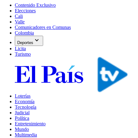
Contenido Exclusivo
Elecciones
Cali
Valle
Comunicadores en Comunas
Colombia
expand_more
Deportes
Licita
Turismo
Loterías
Economía
Tecnología
Judicial
Política
Entretenimiento
Mundo
Multimedia