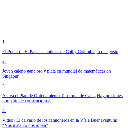
1
.
El Poder de El País: las noticias de Cali y Colombia, 5 de agosto
2
.
Joven caleño gana oro y plata en mundial de matemáticas en
Singapur
3
.
Así va el Plan de Ordenamiento Territorial de Cali. ¿Hay presiones
por parte de constructoras?
4
.
Video | El calvario de los camioneros en la Vía a Buenaventura:
“Nos matan o nos roban”