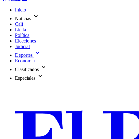
Inicio
expand_more
Noticias
Cali
Licita
Política
Elecciones
Judicial
expand_more
Deportes
Economía
expand_more
Clasificados
expand_more
Especiales