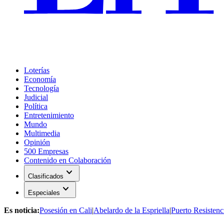
Loterías
Economía
Tecnología
Judicial
Política
Entretenimiento
Mundo
Multimedia
Opinión
500 Empresas
Contenido en Colaboración
expand_more
Clasificados
expand_more
Especiales
Es noticia:
Posesión en Cali
|
Abelardo de la Espriella
|
Puerto Resistenc