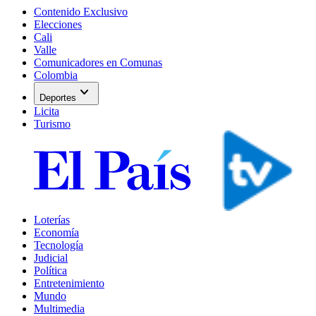
Contenido Exclusivo
Elecciones
Cali
Valle
Comunicadores en Comunas
Colombia
expand_more
Deportes
Licita
Turismo
Loterías
Economía
Tecnología
Judicial
Política
Entretenimiento
Mundo
Multimedia