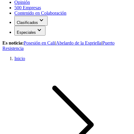
Opinión
500 Empresas
Contenido en Colaboración
expand_more
Clasificados
expand_more
Especiales
Es noticia:
Posesión en Cali
|
Abelardo de la Espriella
|
Puerto
Resistencia
Inicio