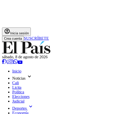
account_circle
Inicia sesión
SUSCRÍBETE
Crea cuenta
sábado, 8 de agosto de 2026
Inicio
expand_more
Noticias
Cali
Licita
Política
Elecciones
Judicial
expand_more
Deportes
Economía