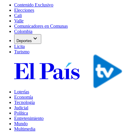
Contenido Exclusivo
Elecciones
Cali
Valle
Comunicadores en Comunas
Colombia
expand_more
Deportes
Licita
Turismo
Loterías
Economía
Tecnología
Judicial
Política
Entretenimiento
Mundo
Multimedia