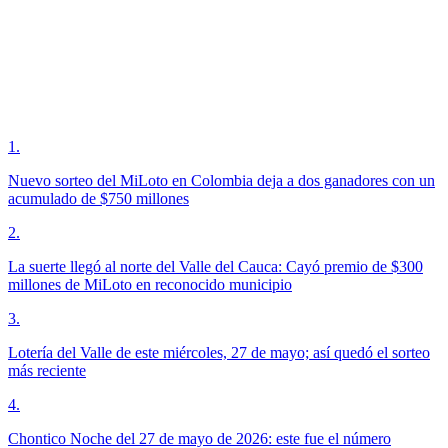
1
.
Nuevo sorteo del MiLoto en Colombia deja a dos ganadores con un
acumulado de $750 millones
2
.
La suerte llegó al norte del Valle del Cauca: Cayó premio de $300
millones de MiLoto en reconocido municipio
3
.
Lotería del Valle de este miércoles, 27 de mayo; así quedó el sorteo
más reciente
4
.
Chontico Noche del 27 de mayo de 2026: este fue el número