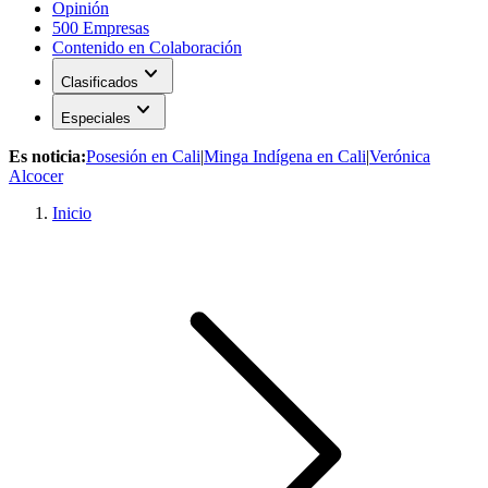
Opinión
500 Empresas
Contenido en Colaboración
expand_more
Clasificados
expand_more
Especiales
Es noticia:
Posesión en Cali
|
Minga Indígena en Cali
|
Verónica
Alcocer
Inicio