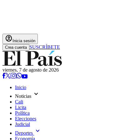
account_circle
Inicia sesión
SUSCRÍBETE
Crea cuenta
viernes, 7 de agosto de 2026
Inicio
expand_more
Noticias
Cali
Licita
Política
Elecciones
Judicial
expand_more
Deportes
Economía