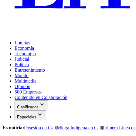
Loterías
Economía
Tecnología
Judicial
Política
Entretenimiento
Mundo
Multimedia
Opinión
500 Empresas
Contenido en Colaboración
expand_more
Clasificados
expand_more
Especiales
Es noticia:
Posesión en Cali
|
Minga Indígena en Cali
|
Primera Linea en