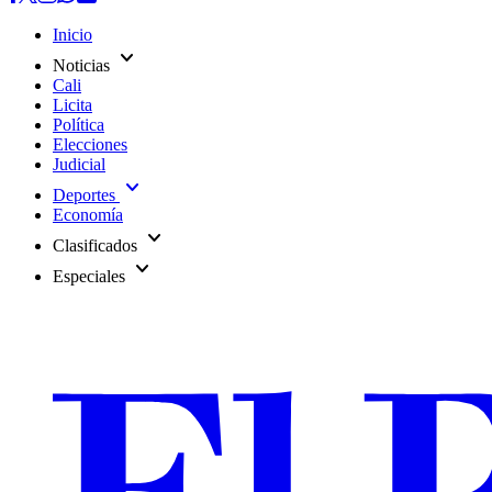
Inicio
expand_more
Noticias
Cali
Licita
Política
Elecciones
Judicial
expand_more
Deportes
Economía
expand_more
Clasificados
expand_more
Especiales