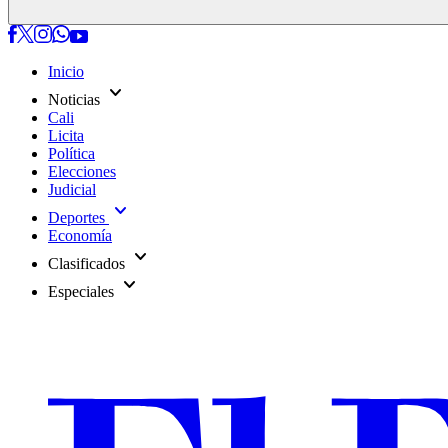
Inicio
expand_more
Noticias
Cali
Licita
Política
Elecciones
Judicial
expand_more
Deportes
Economía
expand_more
Clasificados
expand_more
Especiales