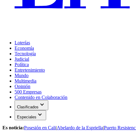
Loterías
Economía
Tecnología
Judicial
Política
Entretenimiento
Mundo
Multimedia
Opinión
500 Empresas
Contenido en Colaboración
expand_more
Clasificados
expand_more
Especiales
Es noticia:
Posesión en Cali
|
Abelardo de la Espriella
|
Puerto Resistenc