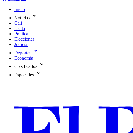
Inicio
expand_more
Noticias
Cali
Licita
Política
Elecciones
Judicial
expand_more
Deportes
Economía
expand_more
Clasificados
expand_more
Especiales