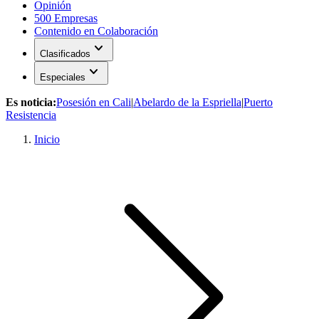
Opinión
500 Empresas
Contenido en Colaboración
expand_more
Clasificados
expand_more
Especiales
Es noticia:
Posesión en Cali
|
Abelardo de la Espriella
|
Puerto
Resistencia
Inicio