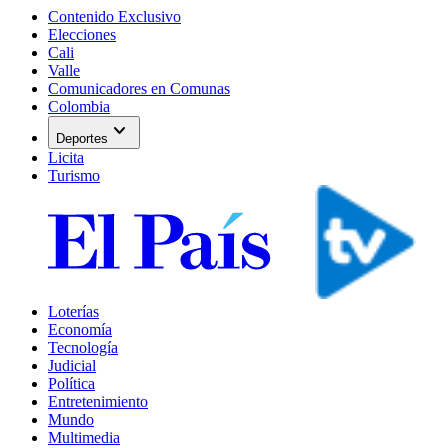
Contenido Exclusivo
Elecciones
Cali
Valle
Comunicadores en Comunas
Colombia
expand_more
Deportes
Licita
Turismo
Loterías
Economía
Tecnología
Judicial
Política
Entretenimiento
Mundo
Multimedia