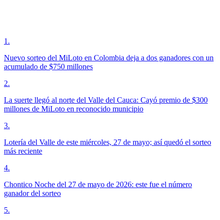
1
.
Nuevo sorteo del MiLoto en Colombia deja a dos ganadores con un
acumulado de $750 millones
2
.
La suerte llegó al norte del Valle del Cauca: Cayó premio de $300
millones de MiLoto en reconocido municipio
3
.
Lotería del Valle de este miércoles, 27 de mayo; así quedó el sorteo
más reciente
4
.
Chontico Noche del 27 de mayo de 2026: este fue el número
ganador del sorteo
5
.