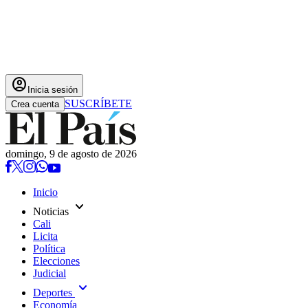
account_circle
Inicia sesión
SUSCRÍBETE
Crea cuenta
domingo, 9 de agosto de 2026
Inicio
expand_more
Noticias
Cali
Licita
Política
Elecciones
Judicial
expand_more
Deportes
Economía