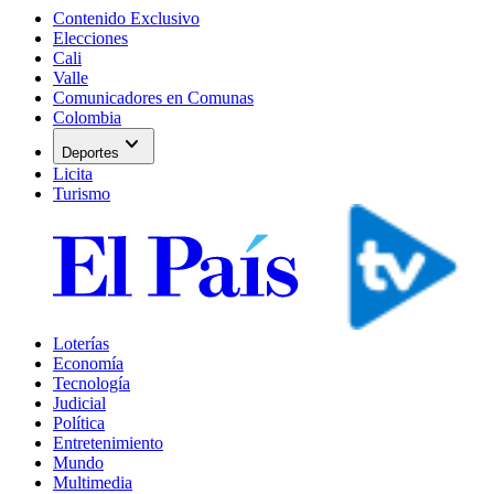
Contenido Exclusivo
Elecciones
Cali
Valle
Comunicadores en Comunas
Colombia
expand_more
Deportes
Licita
Turismo
Loterías
Economía
Tecnología
Judicial
Política
Entretenimiento
Mundo
Multimedia