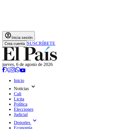
account_circle
Inicia sesión
SUSCRÍBETE
Crea cuenta
jueves, 6 de agosto de 2026
Inicio
expand_more
Noticias
Cali
Licita
Política
Elecciones
Judicial
expand_more
Deportes
Economía