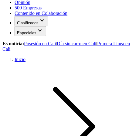
Opinión
500 Empresas
Contenido en Colaboración
expand_more
Clasificados
expand_more
Especiales
Es noticia:
Posesión en Cali
|
Día sin carro en Cali
|
Primera Linea en
Cali
Inicio