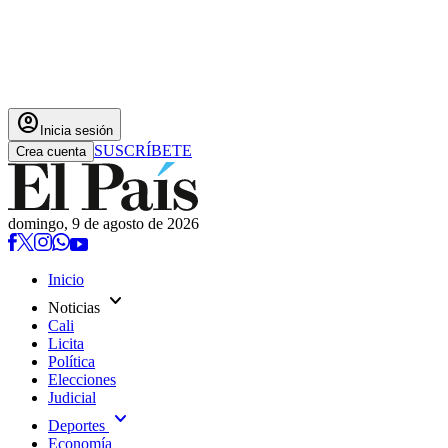
account_circle
Inicia sesión
SUSCRÍBETE
Crea cuenta
domingo, 9 de agosto de 2026
Inicio
expand_more
Noticias
Cali
Licita
Política
Elecciones
Judicial
expand_more
Deportes
Economía