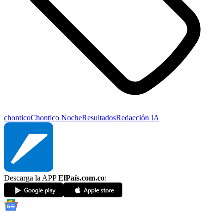
chontico
Chontico Noche
Resultados
Redacción IA
Descarga la APP
ElPaís.com.co
: