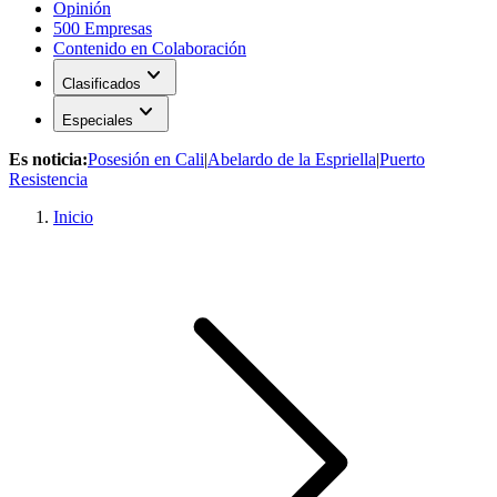
Opinión
500 Empresas
Contenido en Colaboración
expand_more
Clasificados
expand_more
Especiales
Es noticia:
Posesión en Cali
|
Abelardo de la Espriella
|
Puerto
Resistencia
Inicio