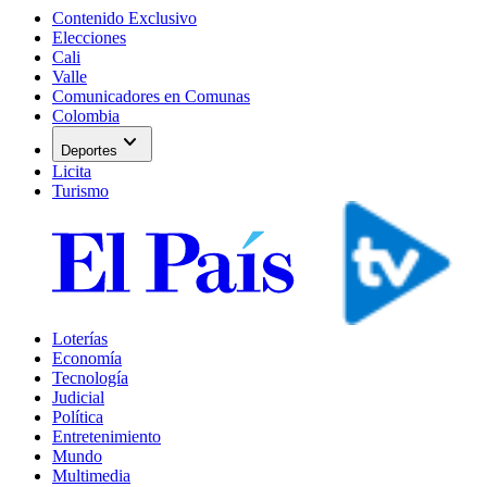
Contenido Exclusivo
Elecciones
Cali
Valle
Comunicadores en Comunas
Colombia
expand_more
Deportes
Licita
Turismo
Loterías
Economía
Tecnología
Judicial
Política
Entretenimiento
Mundo
Multimedia