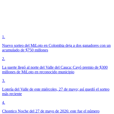
1
.
Nuevo sorteo del MiLoto en Colombia deja a dos ganadores con un
acumulado de $750 millones
2
.
La suerte llegó al norte del Valle del Cauca: Cayó premio de $300
millones de MiLoto en reconocido municipio
3
.
Lotería del Valle de este miércoles, 27 de mayo; así quedó el sorteo
más reciente
4
.
Chontico Noche del 27 de mayo de 2026: este fue el número