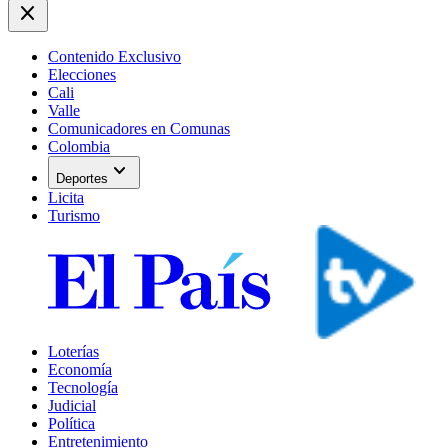
close
Contenido Exclusivo
Elecciones
Cali
Valle
Comunicadores en Comunas
Colombia
expand_more
Deportes
Licita
Turismo
Loterías
Economía
Tecnología
Judicial
Política
Entretenimiento