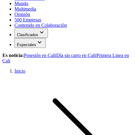
Mundo
Multimedia
Opinión
500 Empresas
Contenido en Colaboración
expand_more
Clasificados
expand_more
Especiales
Es noticia:
Posesión en Cali
|
Día sin carro en Cali
|
Primera Linea en
Cali
Inicio