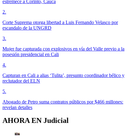
estremece a Corinto, Cauca
2
.
Corte Suprema otorga libertad a Luis Fernando Velasco por
escandalo de la UNGRD
3
.
Mujer fue capturada con explosivos en vía del Valle previo a la
posesión presidencial en Cali
4
.
Capturan en Cali a alias ‘Tulita’, presunto coordinador bélico y
reclutador del ELN
5
.
Abogado de Petro suma contratos públicos por $466 millones:
revelan detalles
AHORA EN
Judicial