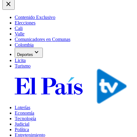
close
Contenido Exclusivo
Elecciones
Cali
Valle
Comunicadores en Comunas
Colombia
expand_more
Deportes
Licita
Turismo
Loterías
Economía
Tecnología
Judicial
Política
Entretenimiento