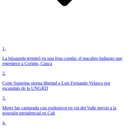
1
.
La búsqueda terminó en una fosa común: el macabro hallazgo que
estremece a Corinto, Cauca
2
.
Corte Suprema otorga libertad a Luis Fernando Velasco por
escandalo de la UNGRD
3
.
Mujer fue capturada con explosivos en vía del Valle previo a la
posesión presidencial en Cali
4
.