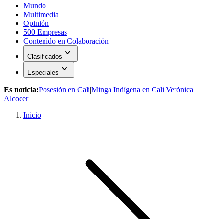
Mundo
Multimedia
Opinión
500 Empresas
Contenido en Colaboración
expand_more
Clasificados
expand_more
Especiales
Es noticia:
Posesión en Cali
|
Minga Indígena en Cali
|
Verónica
Alcocer
Inicio