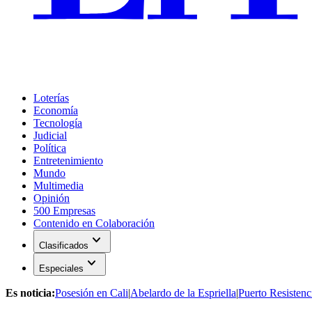
Loterías
Economía
Tecnología
Judicial
Política
Entretenimiento
Mundo
Multimedia
Opinión
500 Empresas
Contenido en Colaboración
expand_more
Clasificados
expand_more
Especiales
Es noticia:
Posesión en Cali
|
Abelardo de la Espriella
|
Puerto Resistenc