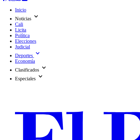
Inicio
expand_more
Noticias
Cali
Licita
Política
Elecciones
Judicial
expand_more
Deportes
Economía
expand_more
Clasificados
expand_more
Especiales