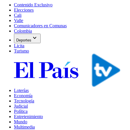
Contenido Exclusivo
Elecciones
Cali
Valle
Comunicadores en Comunas
Colombia
expand_more
Deportes
Licita
Turismo
Loterías
Economía
Tecnología
Judicial
Política
Entretenimiento
Mundo
Multimedia