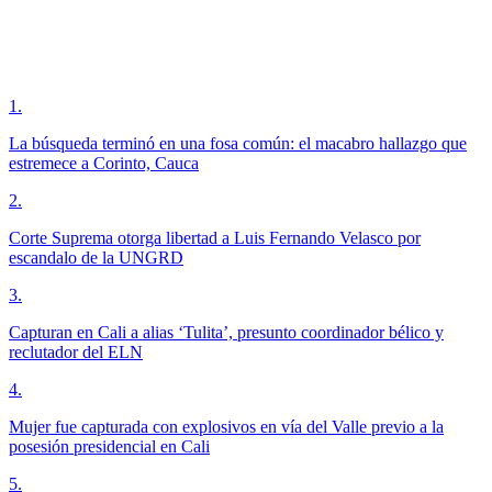
1
.
La búsqueda terminó en una fosa común: el macabro hallazgo que
estremece a Corinto, Cauca
2
.
Corte Suprema otorga libertad a Luis Fernando Velasco por
escandalo de la UNGRD
3
.
Capturan en Cali a alias ‘Tulita’, presunto coordinador bélico y
reclutador del ELN
4
.
Mujer fue capturada con explosivos en vía del Valle previo a la
posesión presidencial en Cali
5
.