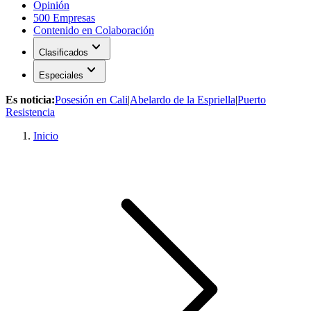
Opinión
500 Empresas
Contenido en Colaboración
expand_more
Clasificados
expand_more
Especiales
Es noticia:
Posesión en Cali
|
Abelardo de la Espriella
|
Puerto
Resistencia
Inicio