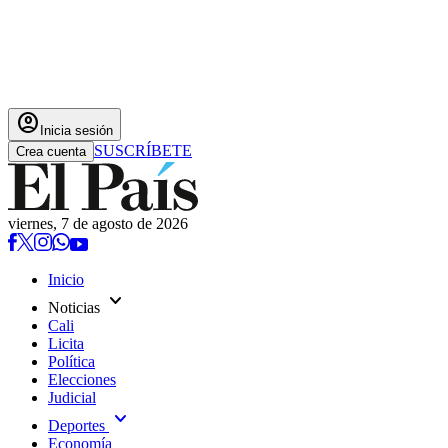
account_circle
Inicia sesión
SUSCRÍBETE
Crea cuenta
viernes, 7 de agosto de 2026
Inicio
expand_more
Noticias
Cali
Licita
Política
Elecciones
Judicial
expand_more
Deportes
Economía