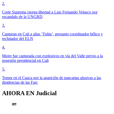
2
.
Corte Suprema otorga libertad a Luis Fernando Velasco por
escandalo de la UNGRD
3
.
Capturan en Cali a alias ‘Tulita’, presunto coordinador bélico y
reclutador del ELN
4
.
Mujer fue capturada con explosivos en vía del Valle previo a la
posesión presidencial en Cali
5
.
Temor en el Cauca por la aparición de pancartas alusivas a las
disidencias de las Farc
AHORA EN
Judicial