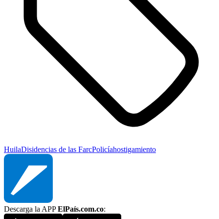
Huila
Disidencias de las Farc
Policía
hostigamiento
Descarga la APP
ElPaís.com.co
: