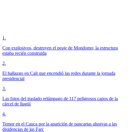
1
.
Con explosivos, destruyen el peaje de Mondomo; la estructura
estaba recién construida
2
.
El hallazgo en Cali que encendió las redes durante la jornada
presidencial
3
.
Las fotos del traslado relámpago de 117 peligrosos capos de la
cárcel de Itagüí
4
.
Temor en el Cauca por la aparición de pancartas alusivas a las
disidencias de las Farc