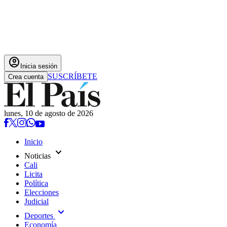
account_circle
Inicia sesión
SUSCRÍBETE
Crea cuenta
lunes, 10 de agosto de 2026
Inicio
expand_more
Noticias
Cali
Licita
Política
Elecciones
Judicial
expand_more
Deportes
Economía