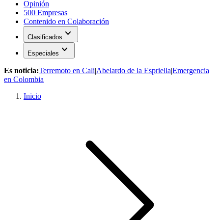
Opinión
500 Empresas
Contenido en Colaboración
expand_more
Clasificados
expand_more
Especiales
Es noticia:
Terremoto en Cali
|
Abelardo de la Espriella
|
Emergencia
en Colombia
Inicio