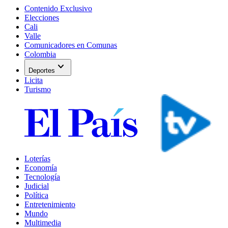
Contenido Exclusivo
Elecciones
Cali
Valle
Comunicadores en Comunas
Colombia
expand_more
Deportes
Licita
Turismo
Loterías
Economía
Tecnología
Judicial
Política
Entretenimiento
Mundo
Multimedia