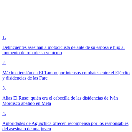
1
.
Delincuentes asesinan a motociclista delante de su esposa e hijo al
momento de robarle su vehículo
2
.
Máxima tensión en El Tambo por intensos combates entre el Ejército
y disidencias de las Farc
3
.
Alias El Ruso: quién era el cabecilla de las disidencias de Iván
Mordisco abatido en Meta
4
.
Autoridades de Aguachica ofrecen recompensa por los responsables
del asesinato de una joven