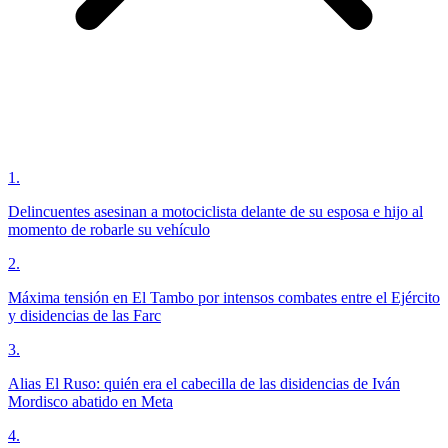
1
.
Delincuentes asesinan a motociclista delante de su esposa e hijo al
momento de robarle su vehículo
2
.
Máxima tensión en El Tambo por intensos combates entre el Ejército
y disidencias de las Farc
3
.
Alias El Ruso: quién era el cabecilla de las disidencias de Iván
Mordisco abatido en Meta
4
.