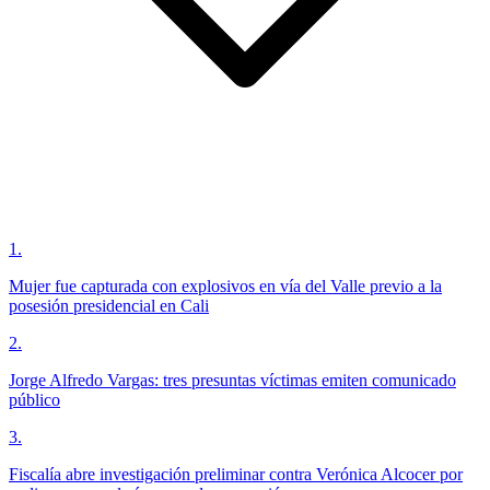
1
.
Mujer fue capturada con explosivos en vía del Valle previo a la
posesión presidencial en Cali
2
.
Jorge Alfredo Vargas: tres presuntas víctimas emiten comunicado
público
3
.
Fiscalía abre investigación preliminar contra Verónica Alcocer por