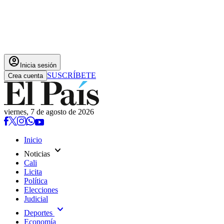
account_circle
Inicia sesión
SUSCRÍBETE
Crea cuenta
viernes, 7 de agosto de 2026
Inicio
expand_more
Noticias
Cali
Licita
Política
Elecciones
Judicial
expand_more
Deportes
Economía