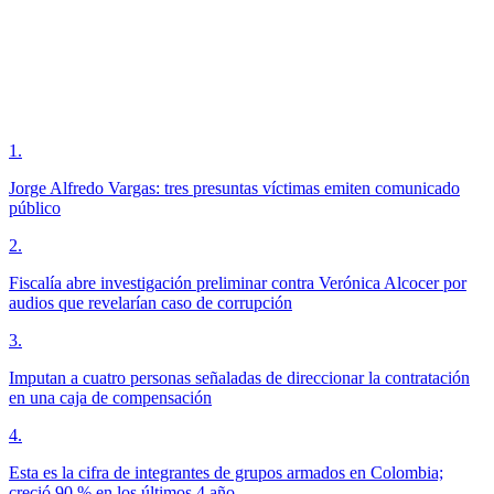
1
.
Jorge Alfredo Vargas: tres presuntas víctimas emiten comunicado
público
2
.
Fiscalía abre investigación preliminar contra Verónica Alcocer por
audios que revelarían caso de corrupción
3
.
Imputan a cuatro personas señaladas de direccionar la contratación
en una caja de compensación
4
.
Esta es la cifra de integrantes de grupos armados en Colombia;
creció 90 % en los últimos 4 año