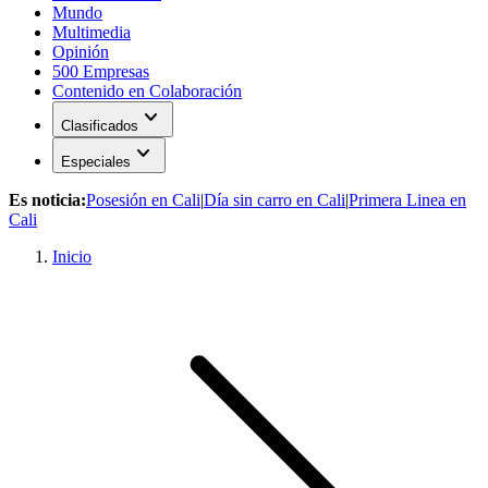
Mundo
Multimedia
Opinión
500 Empresas
Contenido en Colaboración
expand_more
Clasificados
expand_more
Especiales
Es noticia:
Posesión en Cali
|
Día sin carro en Cali
|
Primera Linea en
Cali
Inicio