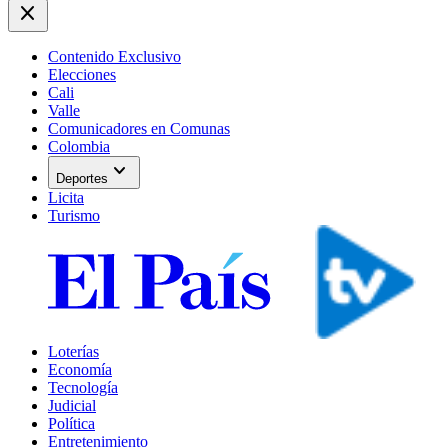
close
Contenido Exclusivo
Elecciones
Cali
Valle
Comunicadores en Comunas
Colombia
expand_more
Deportes
Licita
Turismo
Loterías
Economía
Tecnología
Judicial
Política
Entretenimiento