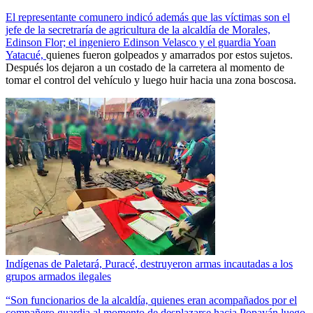
El representante comunero indicó además que las víctimas son el
jefe de la secretraría de agricultura de la alcaldía de Morales,
Edinson Flor; el ingeniero Edinson Velasco y el guardia Yoan
Yatacué,
quienes fueron golpeados y amarrados por estos sujetos.
Después los dejaron a un costado de la carretera al momento de
tomar el control del vehículo y luego huir hacia una zona boscosa.
Indígenas de Paletará, Puracé, destruyeron armas incautadas a los
grupos armados ilegales
“Son funcionarios de la alcaldía, quienes eran acompañados por el
compañero guardia al momento de desplazarse hacia Popayán luego