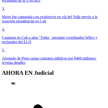
escandalo de la UNGRD
3
.
Mujer fue capturada con explosivos en vía del Valle previo a la
posesión presidencial en Cali
4
.
Capturan en Cali a alias ‘Tulita’, presunto coordinador bélico y
reclutador del ELN
5
.
Abogado de Petro suma contratos públicos por $466 millones:
revelan detalles
AHORA EN
Judicial