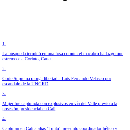
1
.
La búsqueda terminó en una fosa común: el macabro hallazgo que
estremece a Corinto, Cauca
2
.
Corte Suprema otorga libertad a Luis Fernando Velasco por
escandalo de la UNGRD
3
.
Mujer fue capturada con explosivos en vía del Valle previo a la
posesión presidencial en Cali
4
.
Capturan en Cali a alias ‘Tulita’, presunto coordinador bélico y