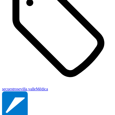
secuestro
sevilla valle
Médica