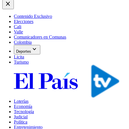
close
Contenido Exclusivo
Elecciones
Cali
Valle
Comunicadores en Comunas
Colombia
expand_more
Deportes
Licita
Turismo
Loterías
Economía
Tecnología
Judicial
Política
Entretenimiento