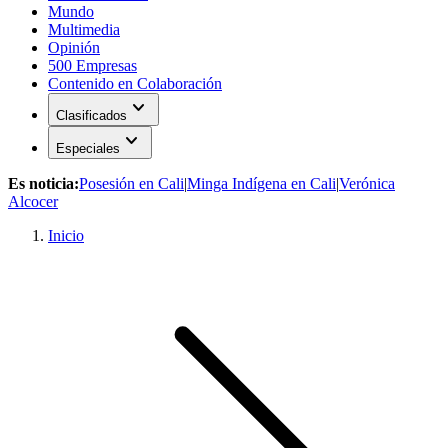
Mundo
Multimedia
Opinión
500 Empresas
Contenido en Colaboración
expand_more
Clasificados
expand_more
Especiales
Es noticia:
Posesión en Cali
|
Minga Indígena en Cali
|
Verónica
Alcocer
Inicio