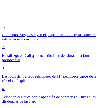
1
.
Con explosivos, destruyen el peaje de Mondomo; la estructura
estaba recién construida
2
.
El hallazgo en Cali que encendió las redes durante la jornada
presidencial
3
.
Las fotos del traslado relámpago de 117 peligrosos capos de la
cárcel de Itagüí
4
.
Temor en el Cauca por la aparición de pancartas alusivas a las
disidencias de las Farc