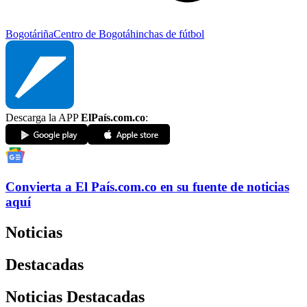
Bogotá
riña
Centro de Bogotá
hinchas de fútbol
Descarga la APP
ElPaís.com.co
:
Convierta a
El País
.com.co
en su fuente de noticias
aquí
Noticias
Destacadas
Noticias Destacadas