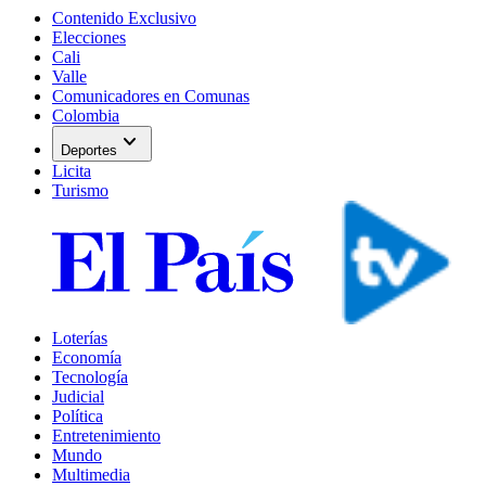
Contenido Exclusivo
Elecciones
Cali
Valle
Comunicadores en Comunas
Colombia
expand_more
Deportes
Licita
Turismo
Loterías
Economía
Tecnología
Judicial
Política
Entretenimiento
Mundo
Multimedia