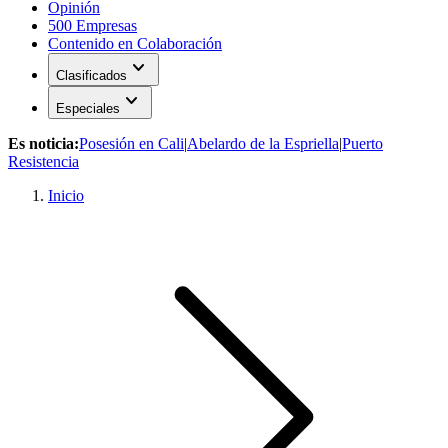
Opinión
500 Empresas
Contenido en Colaboración
expand_more
Clasificados
expand_more
Especiales
Es noticia:
Posesión en Cali
|
Abelardo de la Espriella
|
Puerto
Resistencia
Inicio