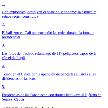
1
.
Con explosivos, destruyen el peaje de Mondomo; la estructura
estaba recién construida
2
.
El hallazgo en Cali que encendió las redes durante la jornada
presidencial
3
.
Las fotos del traslado relámpago de 117 peligrosos capos de la
cárcel de Itagüí
4
.
Temor en el Cauca por la aparición de pancartas alusivas a las
disidencias de las Farc
5
.
Disidencias de las Farc atacan con drones kamikaze al Ejército en
Suárez, Cauca