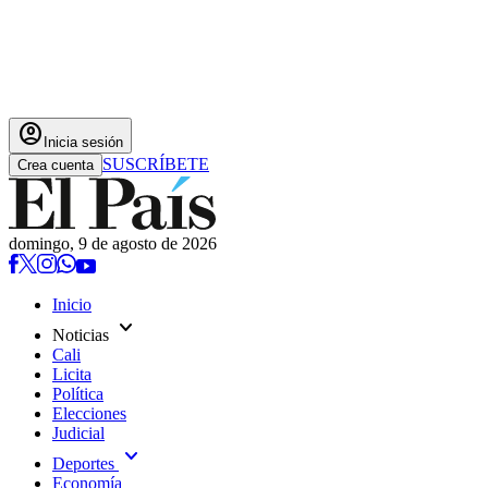
account_circle
Inicia sesión
SUSCRÍBETE
Crea cuenta
domingo, 9 de agosto de 2026
Inicio
expand_more
Noticias
Cali
Licita
Política
Elecciones
Judicial
expand_more
Deportes
Economía