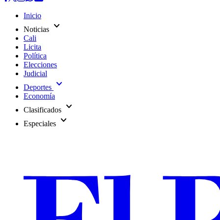
Inicio
expand_more
Noticias
Cali
Licita
Política
Elecciones
Judicial
expand_more
Deportes
Economía
expand_more
Clasificados
expand_more
Especiales