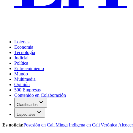
Loterías
Economía
Tecnología
Judicial
Política
Entretenimiento
Mundo
Multimedia
Opinión
500 Empresas
Contenido en Colaboración
expand_more
Clasificados
expand_more
Especiales
Es noticia:
Posesión en Cali
|
Minga Indígena en Cali
|
Verónica Alcocer